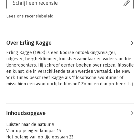
Schrijf een recensie
Lees ons recensiebeleid
Over Erling Kagge
Erling Kagge (1963) is een Noorse ontdekkingsreiziger, 
uitgever, bergbeklimmer, kunstverzamelaar en vader van drie 
tienerdochters. Hij schreef eerder boeken over reizen, filosofie 
en kunst, die in verschillende talen werden vertaald. The New 
York Times beschreef Kagge als ‘filosofische avonturier of 
misschien een avontuurlijke filosoof’ Zo nu en dan probeert hij 
de wereld buiten te sluiten.
Andere boeken door Erling Kagge
Inhoudsopgave
Luister naar de natuur 9
Vaar op je eigen kompas 15
Het belang van op tijd opstaan 23