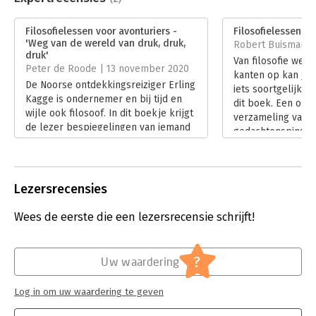
Aantal pagina's:
160
Uitgever:
Business Contact
Filosofielessen voor avonturiers -
Filosofielessen vo
Druk:
1
'Weg van de wereld van druk, druk,
Robert Buisman |
Verschijningsdatum:
6-7-2020
druk'
Van filosofie weet 
Peter de Roode | 13 november 2020
kanten op kan gaa
Hoofdrubriek:
Persoonlijke effectiviteit
De Noorse ontdekkingsreiziger Erling
iets soortgelijks 
Kagge is ondernemer en bij tijd en
dit boek. Een on
wijle ook filosoof. In dit boekje krijgt
verzameling van in
de lezer bespiegelingen van iemand
gedachtenspinsels
die te voet de Noordpool en de
levenslessen om d
Zuidpool heeft bereikt en ook de
inspireren eigen 
Mount Everest heeft beklommen.
groter te zijn dan
Een zeer openhartig boekje,
Lezersrecensies
Lees verder
kwetsbaar en op bepaalde
momenten zeer waardevol.
Wees de eerste die een lezersrecensie schrijft!
Lees verder
?
Uw waardering
Log in om uw waardering te geven