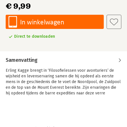
€ 9,99
In winkelwagen
Direct te downloaden
Samenvatting
Erling Kagge brengt in ‘Filosofielessen voor avonturiers’ de
wijsheid en levenservaring samen die hij opdeed als eerste
mens in de geschiedenis die te voet de Noordpool, de Zuidpool
en de top van de Mount Everest bereikte. Zijn ervaringen die
hij opdeed tijdens de barre expedities naar deze verre
uithoeken van de wereld, combineert hij in dit boek met zijn
ervaringen als ondernemer en inzichten uit de wereldfilosofie
en wetenschap.
‘Filosofielessen voor avonturiers’ is een essentiële gids voor
iedereen die van zijn leven een betekenisvol avontuur wil