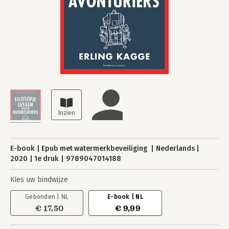
E-book
Epub met watermerkbeveiliging
Nederlands
2020
1e druk
9789047014188
Kies uw bindwijze
Gebonden | NL
E-book | NL
€ 17,50
€ 9,99