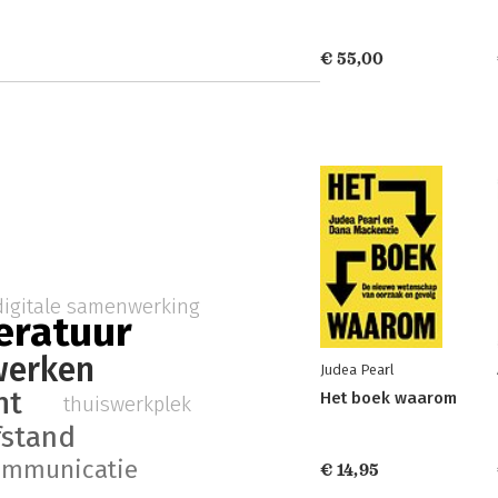
€ 55,00
digitale samenwerking
eratuur
werken
Judea Pearl
nt
Het boek waarom
thuiswerkplek
fstand
ommunicatie
€ 14,95