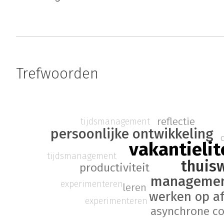
Trefwoorden
reflectie
tijdsmanagement
persoonlijke ontwikkeling
vakantielit
tijdsmanagement
thuis
productiviteit
manageme
experimenteren
leren
werken op a
experimenteren
asynchrone c