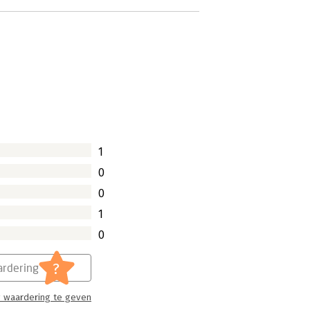
1
0
0
1
0
?
rdering
 waardering te geven