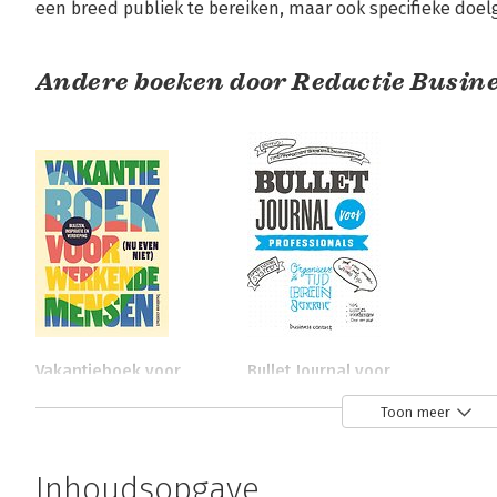
een breed publiek te bereiken, maar ook specifieke doel
Andere boeken door Redactie Busine
Vakantieboek voor
Bullet Journal voor
(nu even niet)
professionals
Toon meer
werkende mensen
Bekijk alle boeken
Inhoudsopgave