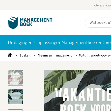
Op werkda
Uitdagingen + oplossingen
Managementboeken
Ove
Boeken
Algemeen management
Vakantieboek voor p