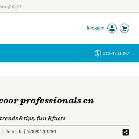
 vanaf €20
Inloggen
010-4731397
Personen
Trefwoorden
oor professionals en
 trends & tips, fun & facts
1e druk
9789047015161