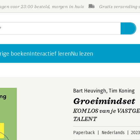
gen voor 23:00 besteld, morgen in huis
Gratis verzending
rige boeken
Interactief leren
Nu lezen
Bart Heuvingh
,
Tim Koning
Groeimindset
KOM LOS van je VAST
TALENT
Paperback
Nederlands
202