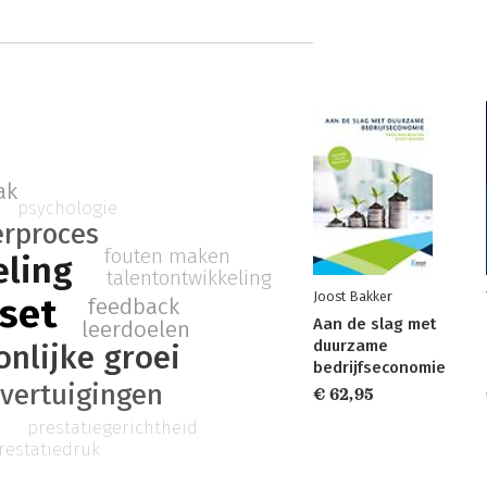
ak
psychologie
erproces
fouten maken
eling
talentontwikkeling
Joost Bakker
set
feedback
Aan de slag met
leerdoelen
duurzame
onlijke groei
bedrijfseconomie
vertuigingen
€ 62,95
prestatiegerichtheid
restatiedruk