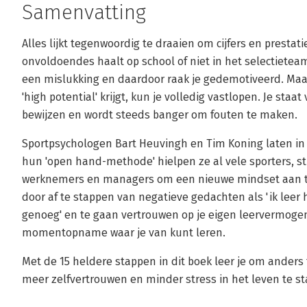
Samenvatting
Alles lijkt tegenwoordig te draaien om cijfers en prestatie
onvoldoendes haalt op school of niet in het selectieteam 
een mislukking en daardoor raak je gedemotiveerd. Maar o
'high potential' krijgt, kun je volledig vastlopen. Je sta
bewijzen en wordt steeds banger om fouten te maken.
Sportpsychologen Bart Heuvingh en Tim Koning laten in 
hun 'open hand-methode' hielpen ze al vele sporters, s
werknemers en managers om een nieuwe mindset aan te 
door af te stappen van negatieve gedachten als 'ik leer 
genoeg' en te gaan vertrouwen op je eigen leervermogen
momentopname waar je van kunt leren.
Met de 15 heldere stappen in dit boek leer je om anders 
meer zelfvertrouwen en minder stress in het leven te st