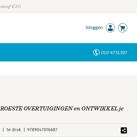
 vanaf €20
Inloggen
010-4731397
Personen
Trefwoorden
GEROESTE OVERTUIGINGEN en ONTWIKKEL je
3
1e druk
9789047016687