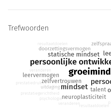
Trefwoorden
zelfspra
resultaatdoelen
doorzettingsvermogen
le
statische mindset
persoonlijke ontwikk
groeimind
veranderen
leervermogen
perso
zelfvertrouwen
prestatiedruk
mindset
uitdaging
talent
o
prestatiegerichtheid
neuroplasticiteit
psychologie
p
veranderen
resultaatdoelen