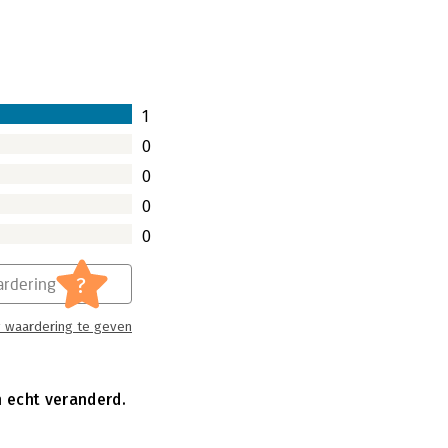
1
0
0
0
0
?
rdering
 waardering te geven
n echt veranderd.