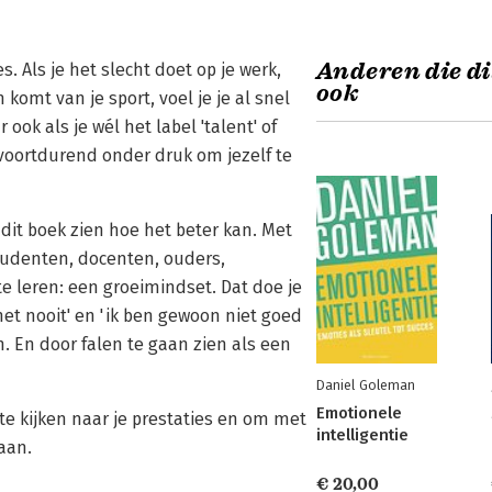
Anderen die di
s. Als je het slecht doet op je werk,
ook
komt van je sport, voel je je al snel
ok als je wél het label 'talent' of
at voortdurend onder druk om jezelf te
dit boek zien hoe het beter kan. Met
tudenten, docenten, ouders,
leren: een groeimindset. Dat doe je
het nooit' en 'ik ben gewoon niet goed
. En door falen te gaan zien als een
Daniel Goleman
Emotionele
te kijken naar je prestaties en om met
intelligentie
aan.
€ 20,00