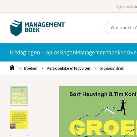
Op werkda
Uitdagingen + oplossingen
Managementboeken
Ove
Boeken
Persoonlijke effectiviteit
Groeimindset