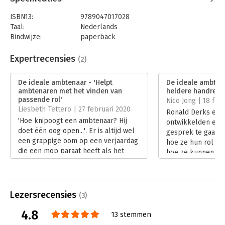
ISBN13:
9789047017028
Taal:
Nederlands
Bindwijze:
paperback
Aantal pagina's:
192
Uitgever:
Business Contact
Expertrecensies
(2)
Druk:
2
Verschijningsdatum:
8-8-2022
De ideale ambtenaar - 'Helpt
De ideale ambtena
ambtenaren met het vinden van
heldere handreiki
Hoofdrubriek:
Non-profit
passende rol'
Nico Jong | 18 feb
Liesbeth Tettero | 27 februari 2020
Ronald Derks en 
‘Hoe knipoogt een ambtenaar? Hij
ontwikkelden een
doet één oog open...'. Er is altijd wel
gesprek te gaan 
een grappige oom op een verjaardag
hoe ze hun rol al
die een mop paraat heeft als het
hoe ze kunnen he
gesprek over de overheid gaat.
omgeving van hen
Lees verder
resultaten hiervan
De ideale ambtena
Lees verder
Lezersrecensies
(3)
4.8
13 stemmen