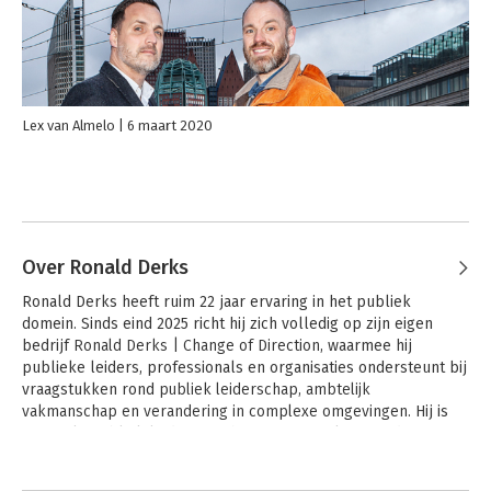
Lex van Almelo
6 maart 2020
Over Ronald Derks
Ronald Derks heeft ruim 22 jaar ervaring in het publiek 
domein. Sinds eind 2025 richt hij zich volledig op zijn eigen 
bedrijf 
Ronald Derks | Change of Direction
, waarmee hij 
publieke leiders, professionals en organisaties ondersteunt bij 
vraagstukken rond 
publiek leiderschap, ambtelijk 
vakmanschap en verandering in complexe omgevingen
. Hij is 
actief als publiek leider, coach, trainer, spreker en adviseur, en 
geeft samen met Bas van Leeuwen de populaire workshop 
De 
Andere boeken door Ronald Derks
Ideale Ambtenaar
. Eind 2019 verscheen hun boek 
De Ideale 