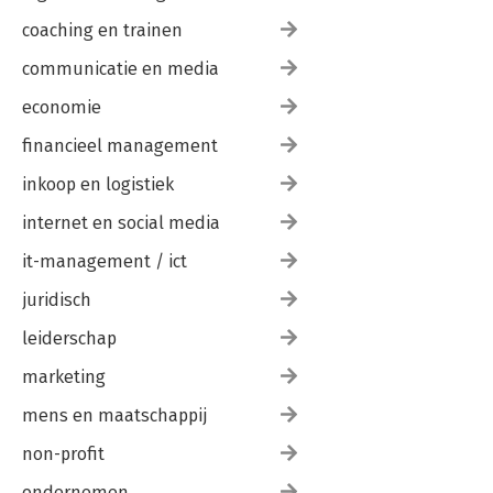
Literatuur 185
coaching en trainen
Aanvullende literatuur 187
Over de auteurs 191
communicatie en media
economie
financieel management
inkoop en logistiek
internet en social media
it-management / ict
juridisch
leiderschap
marketing
mens en maatschappij
non-profit
ondernemen