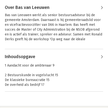
Ambtenaar,
 dat nog altijd veelvuldig wordt gebruikt bij 
leiderschaps- en professionaliseringstrajecten binnen de 
Over Bas van Leeuwen
overheid.
Bas van Leeuwen werkt als senior bestuursadviseur bij de 
gemeente Amsterdam. Daarnaast is hij gemeenteraadslid voor 
en vicefractievoorzitter van D66 in Haarlem. Bas heeft met 
succes de Master of City Administration bij de NSOB afgerond 
en is actief als trainer, spreker en adviseur. Samen met Ronald 
Derks geeft hij de workshop 'Op weg naar de ideale 
ambtenaar'.
Andere boeken door Bas van
Inhoudsopgave
Leeuwen
De ideale
ambtenaar
1 Aandacht voor de ambtenaar 9
2 Bestuurskunde in vogelvlucht 15
De klassieke bureaucratie 15
Bekijk alle boeken
De overheid als bedrijf 17
De overheid als partner 20
Leidinggeven aan de hedendaagse ambtenaar – bijdrage Jeroen
Busscher 27