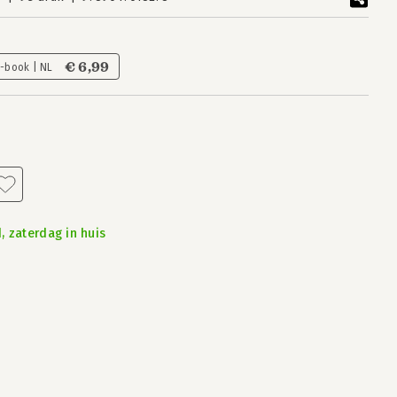
€ 6,99
E-book | NL
, zaterdag in huis