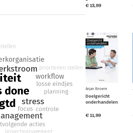
€ 13,99
 stellen
erkorganisatie
erkstroom
prioriteiten stellen
iteit
workflow
losse eindjes
s done
Arjan Broere
planning
Doelgericht
stress
gtd
onderhandelen
focus
controle
management
€ 11,99
tvolgende acties
projectmanagement