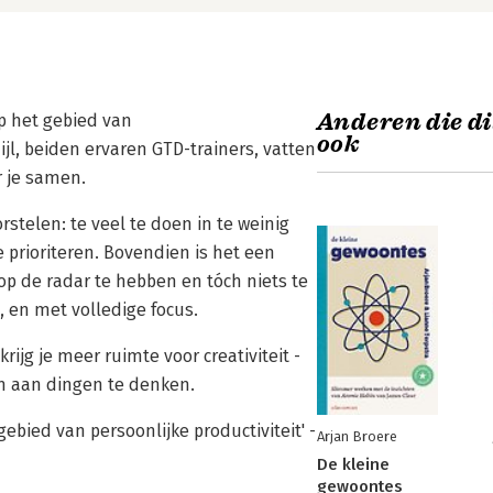
Anderen die di
op het gebied van
ook
l, beiden ervaren GTD-trainers, vatten
r je samen.
telen: te veel te doen in te weinig
e prioriteren. Bovendien is het een
p de radar te hebben en tóch niets te
, en met volledige focus.
rijg je meer ruimte voor creativiteit -
m aan dingen te denken.
ebied van persoonlijke productiviteit' -
Arjan Broere
De kleine
gewoontes