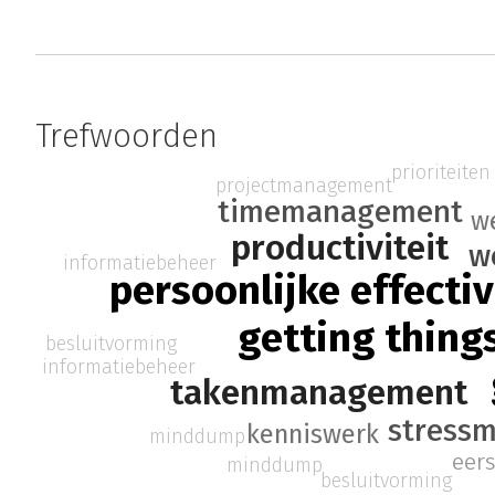
Trefwoorden
prioriteiten
projectmanagement
timemanagement
w
productiviteit
w
informatiebeheer
persoonlijke effectiv
getting thing
besluitvorming
informatiebeheer
takenmanagement
stress
kenniswerk
minddump
eers
minddump
besluitvorming