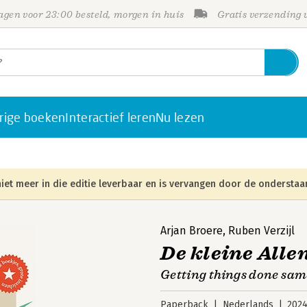
gen voor 23:00 besteld, morgen in huis
Gratis verzending
rige boeken
Interactief leren
Nu lezen
iet meer in die editie leverbaar en is vervangen door de onderstaa
Arjan Broere
,
Ruben Verzijl
De kleine Alle
Getting things done sa
Paperback
Nederlands
202