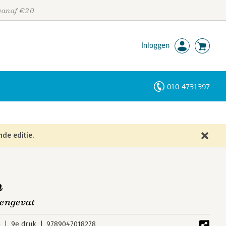
 vanaf €20
Inloggen
010-4731397
Personen
Trefwoorden
nde editie.
n
mengevat
4
9e druk
9789047018278