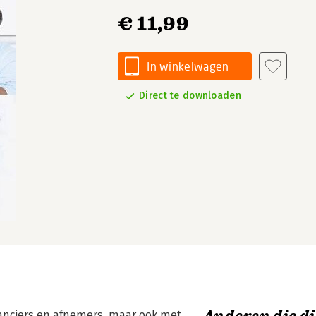
€ 11,99
In winkelwagen
Direct te downloaden
anciers en afnemers, maar ook met