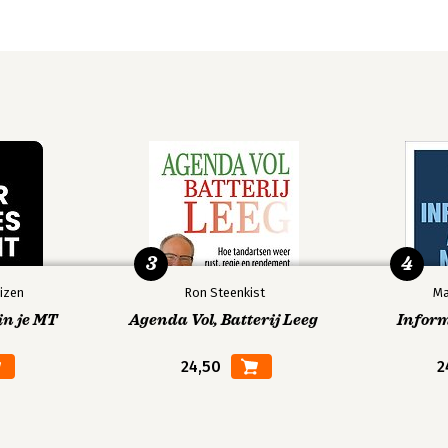
3
4
izen
Ron Steenkist
Ma
in je MT
Agenda Vol, Batterij Leeg
Infor
24,50
2