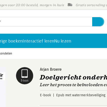
gen voor 23:00 besteld, morgen in huis
Gratis verzending
rige boeken
Interactief leren
Nu lezen
handelen
Arjan Broere
Doelgericht onder
E-book
Leer het proces te beïnvloeden 
E-book
Epub met watermerkbeveiliging