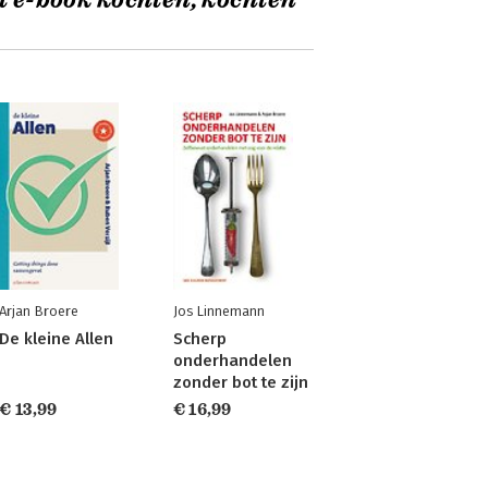
t e-book kochten, kochten
Arjan Broere
Jos Linnemann
De kleine Allen
Scherp
onderhandelen
zonder bot te zijn
€ 13,99
€ 16,99