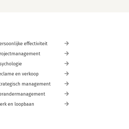
ersoonlijke effectiviteit
rojectmanagement
sychologie
eclame en verkoop
trategisch management
erandermanagement
erk en loopbaan