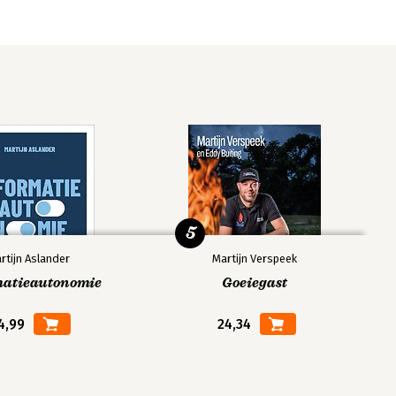
5
rtijn Aslander
Martijn Verspeek
matieautonomie
Goeiegast
4,99
24,34