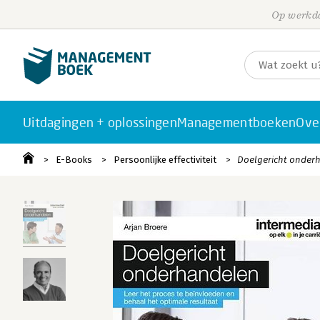
Op werkda
Uitdagingen + oplossingen
Managementboeken
Ove
E-Books
Persoonlijke effectiviteit
Doelgericht onder