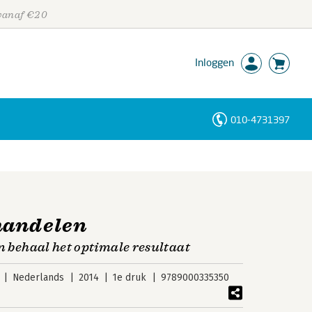
 vanaf €20
Inloggen
010-4731397
Personen
Trefwoorden
handelen
en behaal het optimale resultaat
Nederlands
2014
1e druk
9789000335350