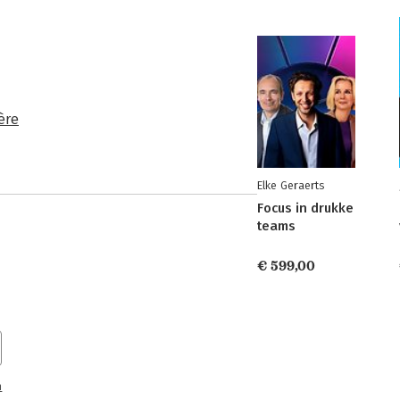
ère
Elke Geraerts
Focus in drukke
teams
€ 599,00
n