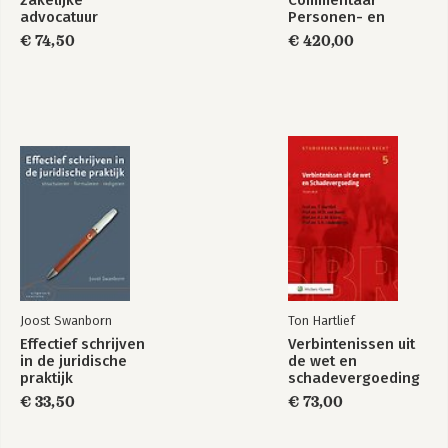
zakelijke
Commentaar
advocatuur
Personen- en
Familierecht
€ 74,50
€ 420,00
Joost Swanborn
Ton Hartlief
Effectief schrijven
Verbintenissen uit
in de juridische
de wet en
praktijk
schadevergoeding
€ 33,50
€ 73,00