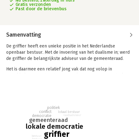
Nu besteld, zaterdag in huis
Gratis verzonden
Past door de brievenbus
Samenvatting
De griffier heeft een unieke positie in het Nederlandse
openbaar bestuur. Met de invoering van het dualisme in; werd
de griffier de belangrijkste adviseur van de gemeenteraad.
Het is daarmee een relatief jong vak dat nog volop in
ontwikkeling is. Toch is de griffier al niet meer weg te denken
uit het lokaal bestuur. Dit boek schetst een brede visie op de
rollen van de griffier in de lokale democratie. De rol van de
griffier wordt daarvoor vergeleken met een conflictmanager;
beiden zijn onafhankelijk en helpen alle partijen. De
vergelijking maakt een multidisciplinaire benadering mogelijk.
politiek
conflict
lokaal bestuur
democratie
raadsadviseur
De griffier is vertegenwoordiger van de gemeenteraad,
gemeenteraad
mediator, aanjager van een conflictvaardige raad en
lokale democratie
poortwachter. De rollen worden nader beschreven en
griffier
toegelicht. Ook biedt het boek de praktische handvatten om
bestuur
bestuur