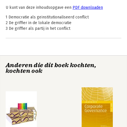
U kunt van deze inhoudsopgave een
PDF downloaden
1 Democratie als geïnstitutionaliseerd conflict
2 De griffier in de lokale democratie
3 De griffier als partij in het conflict
4 De griffier als aanjager van een conflictvaardige raad
5 De griffier als mediator
6 De conflictvaardige
7 Integriteitkwesties: een bijzonder conflict
8 De griffier en zijn arbeidspositie
9 De vaardigheden en valkuilen van de griffier
Anderen die dit boek kochten,
kochten ook