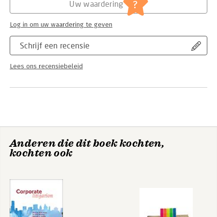
Jongbloed:
Burgerlijk recht: algemeen
op onderwerpen als corporate governance, duurzaam
?
Uw waardering
Serie:
Leiden Business and Law Research Series
ondernemen, fusies en overnames, en herstructurering en
insolventie.
Log in om uw waardering te geven
Schrijf een recensie
Lees ons recensiebeleid
Anderen die dit boek kochten,
kochten ook