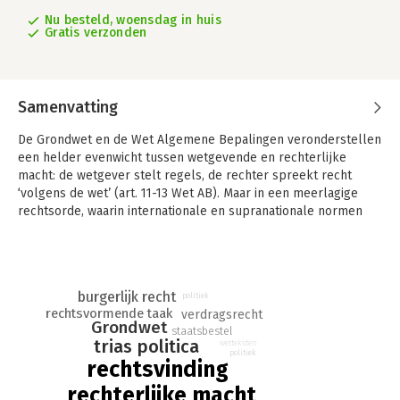
Nu besteld, woensdag in huis
Gratis verzonden
Samenvatting
De Grondwet en de Wet Algemene Bepalingen veronderstellen
een helder evenwicht tussen wetgevende en rechterlijke
macht: de wetgever stelt regels, de rechter spreekt recht
‘volgens de wet’ (art. 11-13 Wet AB). Maar in een meerlagige
rechtsorde, waarin internationale en supranationale normen
doorwerken, staat deze taakverdeling onder druk.
Spraakmakende uitspraken zoals in de zaken Urgenda/Staat
en Milieudefensie/Shell over klimaataansprakelijkheid of in de
zaak Oxfam Novib c.s./Staat over de levering van F35-
burgerlijk recht
politiek
rechtsvormende taak
onderdelen aan Israël tonen hoe maatschappelijke crises de
verdragsrecht
Grondwet
civiele rechter confronteren met vragen die raken aan het
staatsbestel
trias politica
wetteksten
politieke primaat van de wetgevende en de uitvoerende macht.
politiek
rechtsvinding
Tegelijkertijd verplichten artikelen 93 en 94 Grw. de rechter
tot toetsing aan verdragsrecht, waardoor hij wetsbepalingen
rechterlijke macht