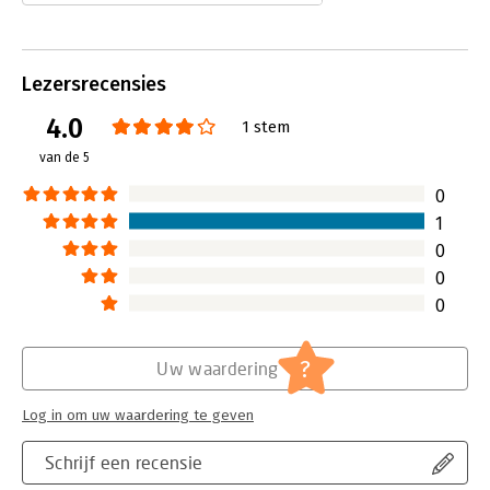
Sociaal en cultureel burgeractivisme
is nodig om het tij te keren, zo lezen
we in Legaal maar fataal.
Lezersrecensies
Lees verder
4.0
1 stem
van de 5
0
1
0
0
0
?
Uw waardering
Log in om uw waardering te geven
Schrijf een recensie