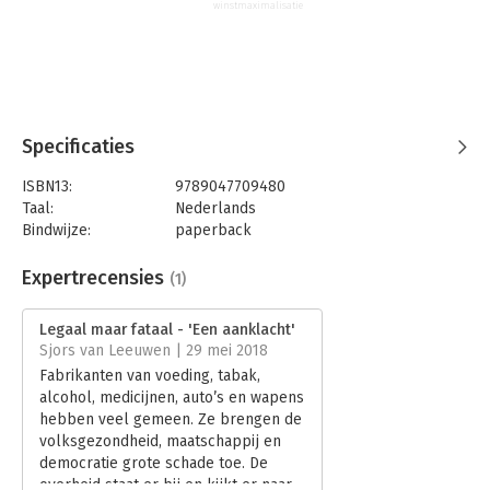
winstmaximalisatie
Specificaties
ISBN13:
9789047709480
Taal:
Nederlands
Bindwijze:
paperback
Aantal pagina's:
388
Uitgever:
Lemniscaat
Expertrecensies
(1)
Druk:
1
Verschijningsdatum:
19-9-2017
Legaal maar fataal - 'Een aanklacht'
Sjors van Leeuwen | 29 mei 2018
Hoofdrubriek:
Mens en maatschappij
Fabrikanten van voeding, tabak,
Jongbloed:
Gezondheidsrecht
alcohol, medicijnen, auto’s en wapens
hebben veel gemeen. Ze brengen de
volksgezondheid, maatschappij en
democratie grote schade toe. De
overheid staat er bij en kijkt er naar.