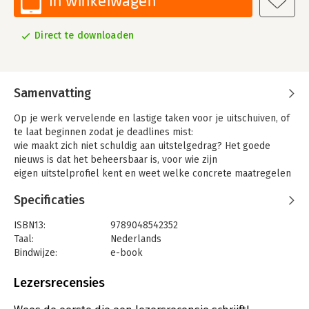
In winkelwagen
Direct te downloaden
Samenvatting
Op je werk vervelende en lastige taken voor je uitschuiven, of
te laat beginnen zodat je deadlines mist:
wie maakt zich niet schuldig aan uitstelgedrag? Het goede
nieuws is dat het beheersbaar is, voor wie zijn
eigen uitstelprofiel kent en weet welke concrete maatregelen
er mogelijk zijn. In dit praktische boek maak je op een
Specificaties
overzichtelijke manier kennis met het fenomeen uitstelgedrag,
de achtergronden en de remedies. Je krijgt handvatten om te
ISBN13:
9789048542352
zorgen dat je je uitstelgedrag blijvend aanpakt, waardoor je
Taal:
Nederlands
echt verschil gaat merken in je manier van werken. Het
Bindwijze:
e-book
actieplan in het boek geeft je een krachtig middel in handen
Beveiliging:
adobe
om je uitstelgedrag beheersbaar te krijgen en te houden.
Bestandsformaat:
epub
Lezersrecensies
Centrale stellingen in het boek
Aantal pagina's:
174
1. Uitstelgedrag is in elk persoon aanwezig, maar de
Uitgever:
AUP Algemeen