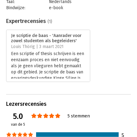
Taal:
Nederlands
Bindwijze:
e-book
Beveiliging:
watermerk
Bestandsformaat:
pdf
Expertrecensies
(1)
Aantal pagina's:
240
Uitgever:
Amsterdam University Press
Je scriptie de baas - 'Aanrader voor
Druk:
1
zowel studenten als begeleiders'
Verschijningsdatum:
4-4-2019
Louis Thörig | 3 maart 2021
Een scriptie of thesis schrijven is een
Hoofdrubriek:
Communicatie en media
eenzaam proces en niet eenvoudig
als je geen vlieguren hebt gemaakt
op dit gebied. Je scriptie de baas van
ervaringsdeskundige Kinge Siljee is
een aanrader voor zowel studenten
als begeleiders.
Lees verder
Lezersrecensies
5.0
5 stemmen
van de 5
5