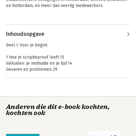
en Rotterdam, en meer dan veertig medewerkers.
Andere boeken door Kinge Siljee
Inhoudsopgave
Deel I: Voor je begint
1 Hoe je scriptieproof leeft 13
Valkuilen: je motivatie en je tijd 14
Gevaren en problemen 29
2 Wat je opleiding en je scriptiebegeleider van jou verwachten
39
Je opleiding, je opdrachtgever en jij : wat wordt er van je
verwacht? 39
Je scriptie de baas
Studieontwijkend
Anderen die dit e-book kochten,
Gevaren en problemen 49
gedrag de baas!
kochten ook
Deel II: Een waterdicht plan
3 Hoe je een onderwerp kiest 61