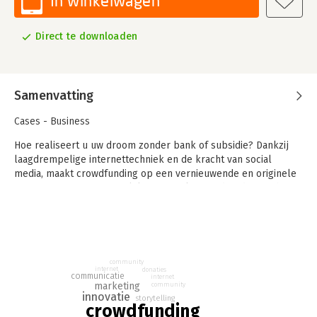
In winkelwagen
Direct te downloaden
Samenvatting
Cases - Business
Hoe realiseert u uw droom zonder bank of subsidie? Dankzij
laagdrempelige internettechniek en de kracht van social
media, maakt crowdfunding op een vernieuwende en originele
manier financiering mogelijk. Hoe werkt crowdfunding en hoe
maakt u van een project een succes? Erwin Blom zet het op
een rij in dit overzichtelijke boek.
community
internet
donaties
communicatie
internet
marketing
community
innovatie
storytelling
crowdfunding