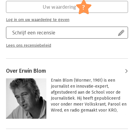
?
Uw waardering
Hoofdrubriek:
Financieel management
Log in om uw waardering te geven
Schrijf een recensie
Lees ons recensiebeleid
Over Erwin Blom
Erwin Blom (Wormer, 1961) is een 
journalist en innovatie-expert, 
afgestudeerd aan de School voor de 
Journalistiek. Hij heeft gepubliceerd 
voor onder meer Volkskrant, Parool en 
Wired, en radio gemaakt voor KRO, 
VPRO en BBC. Vanaf 1994 richtte hij zich 
op internet en nieuwe media.

Andere boeken door Erwin Blom