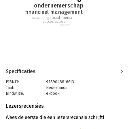
ondernemerschap
financieel management
social media
financiering
succesfactoren
donaties
Specificaties
ISBN13:
9789048816613
Taal:
Nederlands
Bindwijze:
e-book
Beveiliging:
watermerk
Bestandsformaat:
epub
Lezersrecensies
Aantal pagina's:
49
Uitgever:
Overamstel Uitgevers
Wees de eerste die een lezersrecensie schrijft!
Druk:
1
Verschijningsdatum:
20-9-2012