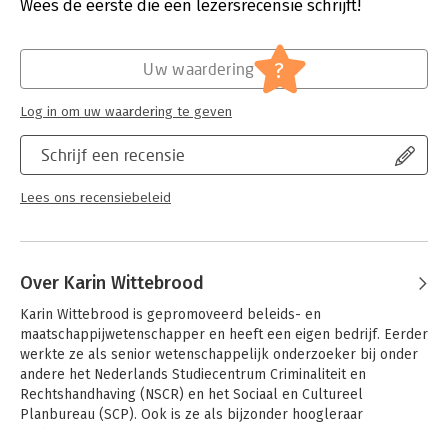
Verschijningsdatum:
3-10-2022
Wees de eerste die een lezersrecensie schrijft!
aan de complexiteit van het onderwerp.
– Eppo Bruins,
voorzitter Adviesraad voor wetenschap, technologie en
Hoofdrubriek:
Mens en maatschappij
innovatie (AWTI)
Jongbloed:
Bestuurskunde
?
Uw waardering
Log in om uw waardering te geven
Schrijf een recensie
Lees ons recensiebeleid
Over Karin Wittebrood
Karin Wittebrood is gepromoveerd beleids- en 
maatschappijwetenschapper en heeft een eigen bedrijf. Eerder 
werkte ze als senior wetenschappelijk onderzoeker bij onder 
andere het Nederlands Studiecentrum Criminaliteit en 
Rechtshandhaving (NSCR) en het Sociaal en Cultureel 
Planbureau (SCP). Ook is ze als bijzonder hoogleraar 
verbonden geweest aan de Universiteit van Amsterdam. Karin is 