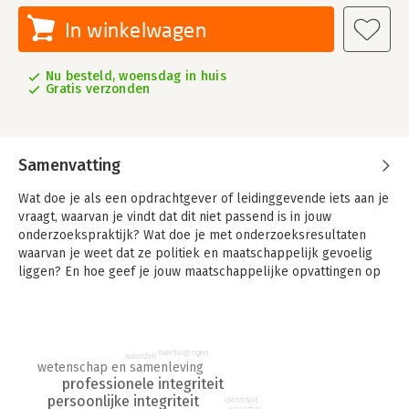
In winkelwagen
Nu besteld, woensdag in huis
Gratis verzonden
Samenvatting
Wat doe je als een opdrachtgever of leidinggevende iets aan je
vraagt, waarvan je vindt dat dit niet passend is in jouw
onderzoekspraktijk? Wat doe je met onderzoeksresultaten
waarvan je weet dat ze politiek en maatschappelijk gevoelig
liggen? En hoe geef je jouw maatschappelijke opvattingen op
een integere manier een plek in je onderzoek?
Er zijn legio situaties waarin je als wetenschappelijk
onderzoeker lastige keuzes moet maken. Keuzes waar je vaak
overtuigingen
helemaal geen zin in hebt, omdat ze ingewikkeld zijn en je
waarden
wetenschap en samenleving
afhouden van je echte onderzoekswerk, kortom:
professionele integriteit
onderzoeksgedoe. Toch heb je er waarschijnlijk geregeld mee
persoonlijke integriteit
identiteit