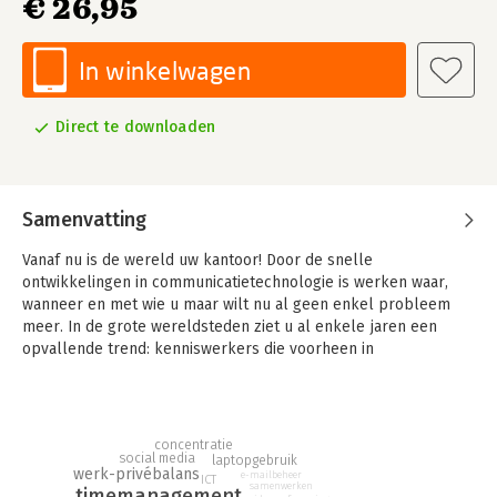
€ 26,95
In winkelwagen
Direct te downloaden
Samenvatting
Vanaf nu is de wereld uw kantoor! Door de snelle
ontwikkelingen in communicatietechnologie is werken waar,
wanneer en met wie u maar wilt nu al geen enkel probleem
meer. In de grote wereldsteden ziet u al enkele jaren een
opvallende trend: kenniswerkers die voorheen in
kantoorgebouwen werkten, gaan nu met hun laptop en
mobiele internetverbinding werken in koffiebars, coworking
locaties, loungeplekken, andere openbare gelegenheden of
thuis. Deze kenniswerkers, die de wereld als hun kantoor
concentratie
gebruiken, worden ook wel nomad workers genoemd. Nomad
social media
laptopgebruik
werk-privébalans
e-mailbeheer
ICT
staat symbool voor vrijheid, flexibiliteit en slimmer leven.
samenwerken
timemanagement