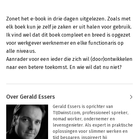
De technologische mogelijkheden vereisen echter wel
aanpassingen in de wijze waarop we het werk managen en
organiseren. Sociale innovatie dus.' - Ton de Korte, directeur
Zonet het e-book in drie dagen uitgelezen. Zoals met
Nederlands Centrum voor Sociale Innovatie (NCSI)
elk boek kun je zelf je zaken er uit halen voor gebruik.
'Goed en vooral zeer praktisch boek voor iedereen die
Ik vind wel dat dit boek compleet en breed is opgezet
flexibeler wil werken, vol met handige tips en checklists.' - Bas
voor werkgever werknemer en elke functionaris op
van de Haterd, auteur Werken Nieuwe Stijl
alle niveaus.
'Gerald laat zien hoe je de mogelijkheden van de virtuele
Aanrader voor een ieder die zich wil (door)ontwikkelen
werkomgeeving verbindt met een effectieve persoonlijke
naar een betere toekomst. En wie wil dat nu niet?
werkstijl. Dit boek is een zeer toegankelijke introductie voor
iedereen die op weg gaat, en een welkom moment van
reflectie voor de nomaden in onze nieuwe wereld van werken.'
- Peter Kustermans, managing partner Boer & Croon
NeXtrategy
Over Gerald Essers
'Slim werken en slim reizen is in opkomst. De winst in tijd, geld
Gerald Essers is oprichter van 
en leefstijl is evident. Dit boek vol praktische tips getuigt
TIJDwinst.com, professioneel spreker, 
daarvan.' - Lodewijk de Waal, voorzitter Taskforce
nomad worker, ondernemer en 
Mobiliteitsmanagement
levensgenieter. Als expert in praktische 
oplossingen voor slimmer werken en 
'Als alle kenniswerkers in Nederland dit boek zouden lezen en
tijd besparen, inspireert hij 