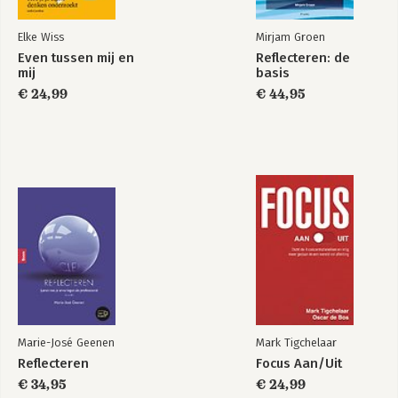
Dankwoord
Wat zij ervan vinden
Elke Wiss
Mirjam Groen
Wacht! Er is meer
Even tussen mij en
Reflecteren: de
mij
basis
€ 24,99
€ 44,95
Marie-José Geenen
Mark Tigchelaar
Reflecteren
Focus Aan/Uit
€ 34,95
€ 24,99