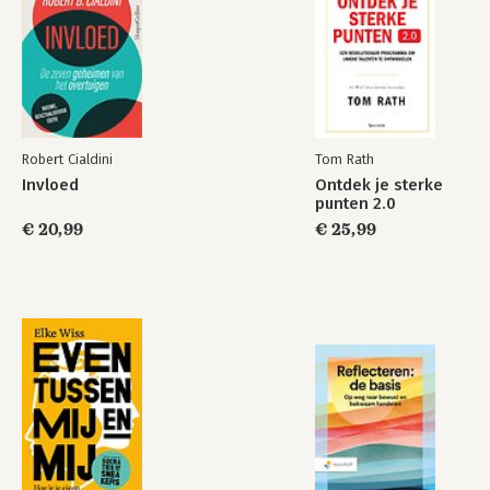
Deel 5
Papierloos of (nog) niet?
Deel 6
Bereikbaarheid, communicatie en samenwerken
Deel 7
Robert Cialdini
Tom Rath
Toolbox voor de kenniswerker
Invloed
Ontdek je sterke
punten 2.0
Deel 8
€ 20,99
€ 25,99
Een lichtgewicht timemanagementsysteem
Deel 9
Aan de slag met nomad working
Deel 10
Checklisten
Voordelen van nomad working voor directie en HR
Meer informatie over online werken voor organisaties
Verder lezen op papier
Verder lezen online