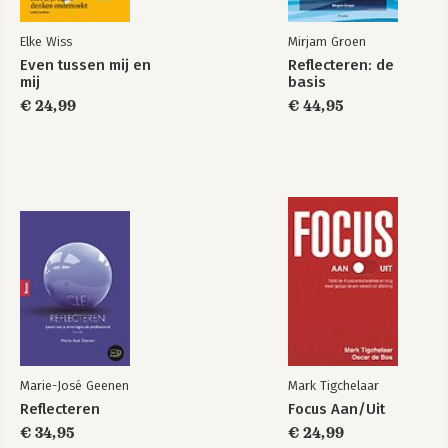
Dankwoord
Wat zij ervan vinden
Elke Wiss
Mirjam Groen
Wacht! Er is meer
Even tussen mij en
Reflecteren: de
mij
basis
€ 24,99
€ 44,95
Marie-José Geenen
Mark Tigchelaar
Reflecteren
Focus Aan/Uit
€ 34,95
€ 24,99