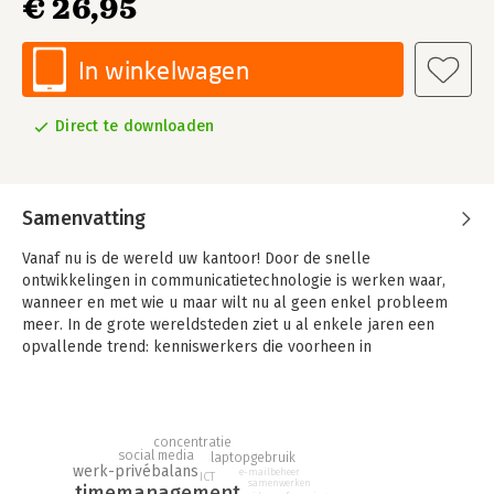
€ 26,95
In winkelwagen
Direct te downloaden
Samenvatting
Vanaf nu is de wereld uw kantoor! Door de snelle
ontwikkelingen in communicatietechnologie is werken waar,
wanneer en met wie u maar wilt nu al geen enkel probleem
meer. In de grote wereldsteden ziet u al enkele jaren een
opvallende trend: kenniswerkers die voorheen in
kantoorgebouwen werkten, gaan nu met hun laptop en
mobiele internetverbinding werken in koffiebars, coworking
locaties, loungeplekken, andere openbare gelegenheden of
thuis. Deze kenniswerkers, die de wereld als hun kantoor
concentratie
gebruiken, worden ook wel nomad workers genoemd. Nomad
social media
laptopgebruik
werk-privébalans
e-mailbeheer
ICT
staat symbool voor vrijheid, flexibiliteit en slimmer leven.
samenwerken
timemanagement