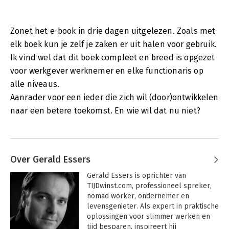
De technologische mogelijkheden vereisen echter wel
aanpassingen in de wijze waarop we het werk managen en
organiseren. Sociale innovatie dus.' - Ton de Korte, directeur
Zonet het e-book in drie dagen uitgelezen. Zoals met
Nederlands Centrum voor Sociale Innovatie (NCSI)
elk boek kun je zelf je zaken er uit halen voor gebruik.
'Goed en vooral zeer praktisch boek voor iedereen die
Ik vind wel dat dit boek compleet en breed is opgezet
flexibeler wil werken, vol met handige tips en checklists.' - Bas
voor werkgever werknemer en elke functionaris op
van de Haterd, auteur Werken Nieuwe Stijl
alle niveaus.
'Gerald laat zien hoe je de mogelijkheden van de virtuele
Aanrader voor een ieder die zich wil (door)ontwikkelen
werkomgeeving verbindt met een effectieve persoonlijke
naar een betere toekomst. En wie wil dat nu niet?
werkstijl. Dit boek is een zeer toegankelijke introductie voor
iedereen die op weg gaat, en een welkom moment van
reflectie voor de nomaden in onze nieuwe wereld van werken.'
- Peter Kustermans, managing partner Boer & Croon
NeXtrategy
Over Gerald Essers
'Slim werken en slim reizen is in opkomst. De winst in tijd, geld
Gerald Essers is oprichter van 
en leefstijl is evident. Dit boek vol praktische tips getuigt
TIJDwinst.com, professioneel spreker, 
daarvan.' - Lodewijk de Waal, voorzitter Taskforce
nomad worker, ondernemer en 
Mobiliteitsmanagement
levensgenieter. Als expert in praktische 
oplossingen voor slimmer werken en 
'Als alle kenniswerkers in Nederland dit boek zouden lezen en
tijd besparen, inspireert hij 