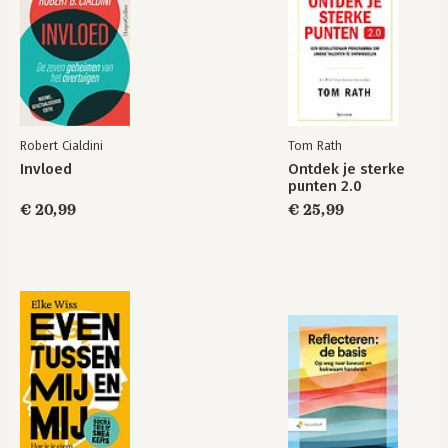
Deel 5
Papierloos of (nog) niet?
Deel 6
Bereikbaarheid, communicatie en samenwerken
Deel 7
Robert Cialdini
Tom Rath
Toolbox voor de kenniswerker
Invloed
Ontdek je sterke
punten 2.0
Deel 8
€ 20,99
€ 25,99
Een lichtgewicht timemanagementsysteem
Deel 9
Aan de slag met nomad working
Deel 10
Checklisten
Voordelen van nomad working voor directie en HR
Meer informatie over online werken voor organisaties
Verder lezen op papier
Verder lezen online