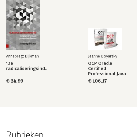
Annebregt Dijkman
Jeanne Boyarsky
'De
OCP Oracle
radicaliseringsindustrie'
Certified
Professional Java
SE 17 Developer
€ 24,99
€ 106,17
Certification Kit:
Exam 1Z0-829
Rubrieken