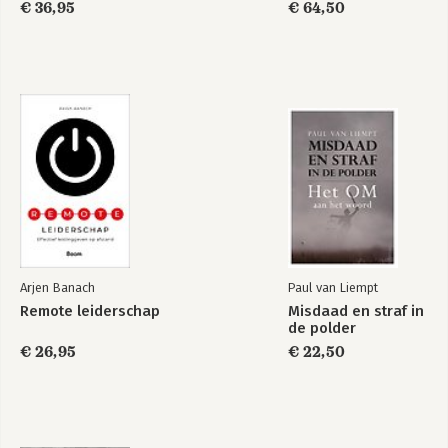
de handhaving van
€ 36,95
€ 64,50
de Woningwet
Bekijk alle boeken
Arjen Banach
Paul van Liempt
Remote leiderschap
Misdaad en straf in
de polder
€ 26,95
€ 22,50