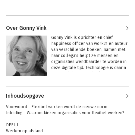
Over Gonny Vink
Gonny Vink is oprichter en chief 
happiness officer van work21 en auteur 
van verschillende boeken. Samen met 
haar collega's helpt ze mensen en 
organisaties wendbaarder te worden in 
deze digitale tijd. Technologie is daarin 
een middel. Door technologie zijn we in 
staat het werk op een andere manier te 
Andere boeken door Gonny Vink
organiseren. De mens staat daarin altijd 
centraal. We leven in een tijd met grote 
Inhoudsopgave
uitdagingen. Het vraagt een nieuwe kijk 
op hoe we organisaties en werk 
Voorwoord - Flexibel werken wordt de nieuwe norm
organiseren, en ook wat dit betekent op 
Inleiding - Waarom kiezen organisaties voor flexibel werken?
vlak van onderwijs, zodat kinderen 
worden voorbereid op hun toekomstige 
DEEL I
baan. 
Werken op afstand