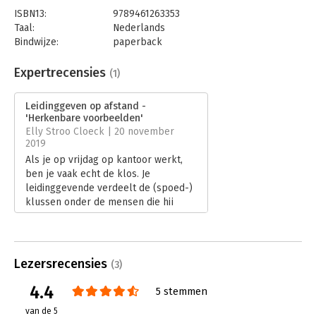
ISBN13:
9789461263353
Taal:
Nederlands
Bindwijze:
paperback
Aantal pagina's:
176
Uitgever:
Uitgeverij Haystack
Expertrecensies
(1)
Druk:
1
Verschijningsdatum:
20-5-2019
Leidinggeven op afstand -
'Herkenbare voorbeelden'
Hoofdrubriek:
Leiderschap
Elly Stroo Cloeck | 20 november
2019
Als je op vrijdag op kantoor werkt,
ben je vaak echt de klos. Je
leidinggevende verdeelt de (spoed-)
klussen onder de mensen die hij
daadwerkelijk ziet. Herkenbaar? Als
je thuis werkt, moet je continue
bereikbaar zijn, vindt je baas. De
telefoon opnemen terwijl je in een
Lezersrecensies
(3)
winkel staat is not done. Herkenbaar?
Iedereen heeft een flexplek, behalve
4.4
5 stemmen
het management. Die zitten op hun
van de 5
oude, vaste plekken. Herkenbaar?