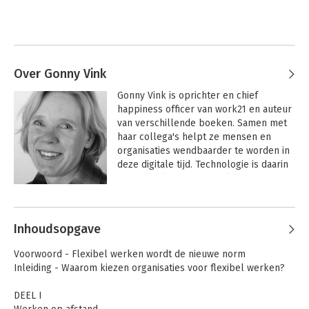
Over Gonny Vink
Gonny Vink is oprichter en chief 
happiness officer van work21 en auteur 
van verschillende boeken. Samen met 
haar collega's helpt ze mensen en 
organisaties wendbaarder te worden in 
deze digitale tijd. Technologie is daarin 
een middel. Door technologie zijn we in 
staat het werk op een andere manier te 
Andere boeken door Gonny Vink
organiseren. De mens staat daarin altijd 
centraal. We leven in een tijd met grote 
Inhoudsopgave
uitdagingen. Het vraagt een nieuwe kijk 
op hoe we organisaties en werk 
Voorwoord - Flexibel werken wordt de nieuwe norm
organiseren, en ook wat dit betekent op 
Inleiding - Waarom kiezen organisaties voor flexibel werken?
vlak van onderwijs, zodat kinderen 
worden voorbereid op hun toekomstige 
DEEL I
baan. 