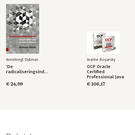
Annebregt Dijkman
Jeanne Boyarsky
'De
OCP Oracle
radicaliseringsindustrie'
Certified
Professional Java
SE 17 Developer
€ 24,99
€ 106,17
Certification Kit:
Exam 1Z0-829