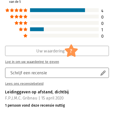
van de 5
oude, vaste plekken. Herkenbaar?
Lees verder
4
0
0
1
0
?
Uw waardering
Log in om uw waardering te geven
Schrijf een recensie
Lees ons recensiebeleid
Leidinggeven op afstand, dichtbij
F.P.J.M.C. Gribnau | 15 april 2020
1 persoon vond deze recensie nuttig