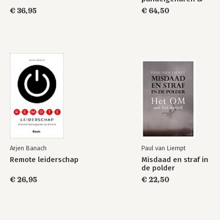
de handhaving van
€ 36,95
€ 64,50
de Woningwet
Bekijk alle boeken
Arjen Banach
Paul van Liempt
Remote leiderschap
Misdaad en straf in
de polder
€ 26,95
€ 22,50