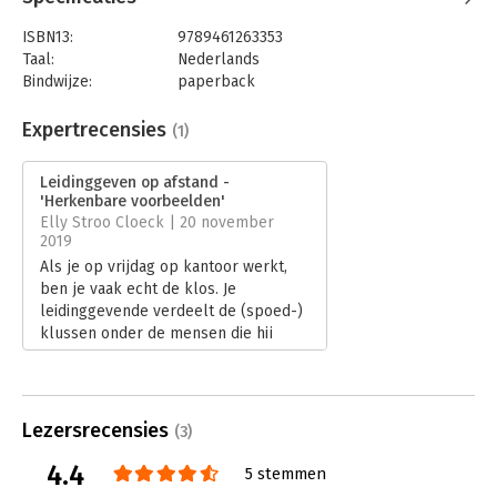
ISBN13:
9789461263353
Taal:
Nederlands
Bindwijze:
paperback
Aantal pagina's:
176
Uitgever:
Uitgeverij Haystack
Expertrecensies
(1)
Druk:
1
Verschijningsdatum:
20-5-2019
Leidinggeven op afstand -
'Herkenbare voorbeelden'
Hoofdrubriek:
Leiderschap
Elly Stroo Cloeck | 20 november
2019
Als je op vrijdag op kantoor werkt,
ben je vaak echt de klos. Je
leidinggevende verdeelt de (spoed-)
klussen onder de mensen die hij
daadwerkelijk ziet. Herkenbaar? Als
je thuis werkt, moet je continue
bereikbaar zijn, vindt je baas. De
telefoon opnemen terwijl je in een
Lezersrecensies
(3)
winkel staat is not done. Herkenbaar?
Iedereen heeft een flexplek, behalve
4.4
5 stemmen
het management. Die zitten op hun