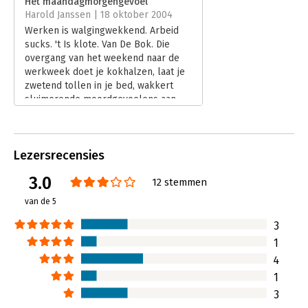
Het maandagmorgengevoel
Hoofdrubriek:
Algemeen management
Harold Janssen | 18 oktober 2004
Werken is walgingwekkend. Arbeid
sucks. 't Is klote. Van De Bok. Die
overgang van het weekend naar de
werkweek doet je kokhalzen, laat je
zwetend tollen in je bed, wakkert
sluimerende moordgevoelens aan,
verdrinkt je in een tomeloos verdriet.
Dat maandagmorgengevoel.
Lees verder
Lezersrecensies
3.0
12 stemmen
van de 5
3
1
4
1
3