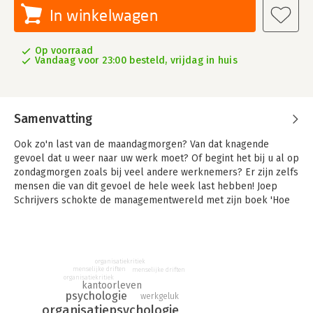
In winkelwagen
Op voorraad
Vandaag voor 23:00 besteld, vrijdag in huis
Samenvatting
Ook zo'n last van de maandagmorgen? Van dat knagende
gevoel dat u weer naar uw werk moet? Of begint het bij u al op
zondagmorgen zoals bij veel andere werknemers? Er zijn zelfs
mensen die van dit gevoel de hele week last hebben! Joep
Schrijvers schokte de managementwereld met zijn boek 'Hoe
word ik een rat?' waar inmiddels meer dan 100000 exemplaren
van zijn verkocht, ongekend voor een managementboek.
In 'Het maandagmorgengevoel' vertelt Schrijvers onomwonden
organisatiekritiek
zoals we dat van hem gewend zijn, alles over dit
menselijke driften
menselijke driften
maandagmorgengevoel. Welke vier emoties eraan ten
organisatiekritiek
kantoorleven
grondslag liggen (verdriet, angst, walging en toorn), hoelang
psychologie
werkgeluk
het duurt en hoe het uitmondt in de onvermijdelijke versuffing.
organisatiepsychologie