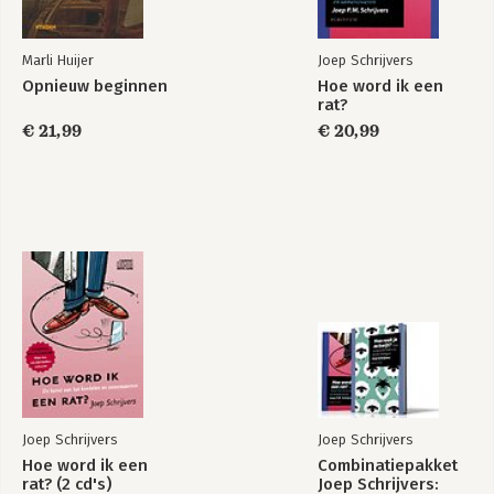
- Spiritualiteit
- Terugkeer van bureaucratie
Marli Huijer
Joep Schrijvers
4 Meer drift-ergonomie
Opnieuw beginnen
Hoe word ik een
Hoe word ik een
Hoop in bange
rat?
rat?
dagen
- Vier driften
€ 21,99
€ 20,99
- Organisatorische drift-ergonomie
5 Tussen vlees en organisatie
- Onbehagen in de organisatie
Bekijk alle boeken
- Aanvaarding en troost
Epiloog
Geraadpleegde literatuur
Joep Schrijvers
Joep Schrijvers
Hoe word ik een
Combinatiepakket
rat? (2 cd's)
Joep Schrijvers: