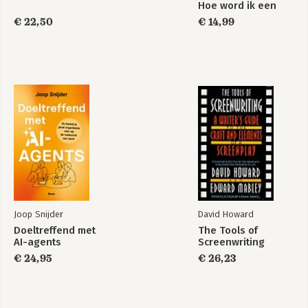
Hoe word ik een
rat? + Hoe raak je
€ 22,50
€ 14,99
ze kwijt?
Joop Snijder
David Howard
Doeltreffend met
The Tools of
AI-agents
Screenwriting
€ 24,95
€ 26,23