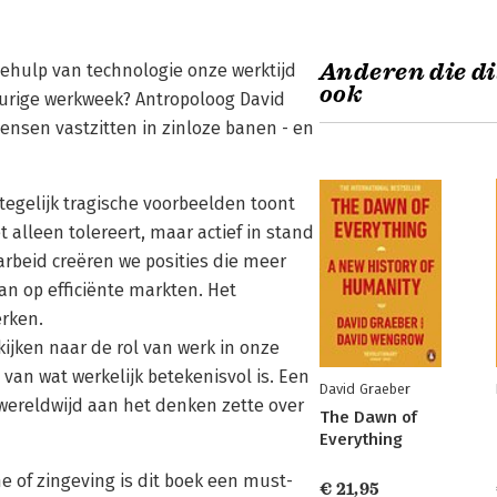
Anderen die di
ehulp van technologie onze werktijd
ook
urige werkweek? Antropoloog David
mensen vastzitten in zinloze banen - en
tegelijk tragische voorbeelden toont
 alleen tolereert, maar actief in stand
arbeid creëren we posities die meer
an op efficiënte markten. Het
erken.
kijken naar de rol van werk in onze
van wat werkelijk betekenisvol is. Een
David Graeber
wereldwijd aan het denken zette over
The Dawn of
Everything
me of zingeving is dit boek een must-
€ 21,95