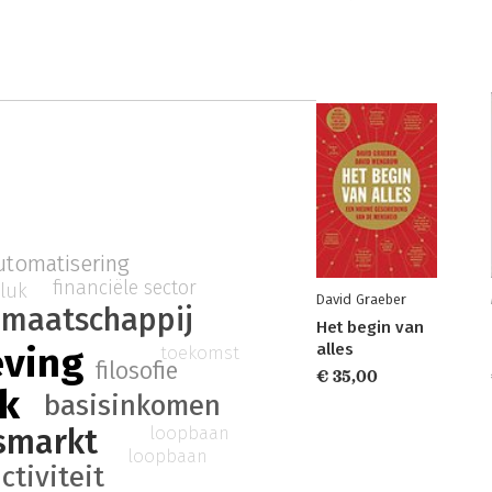
utomatisering
financiële sector
luk
David Graeber
maatschappij
Het begin van
alles
eving
toekomst
filosofie
€ 35,00
k
basisinkomen
smarkt
loopbaan
loopbaan
ctiviteit