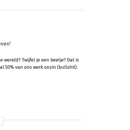
even'
wereld? Twijfel je een beetje? Dat is
al 50% van ons werk onzin (bullshit).
 andere blik op werk'
ber zijn lezers regelmatig op het