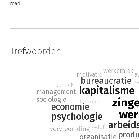
read.
Trefwoorden
werkethiek
a
motivatie
bureaucratie
ge
politiek
kapitalisme
management
sociologie
zing
toekomst
economie
wer
psychologie
arbeid
geluk
vervreemding
produ
organisatie