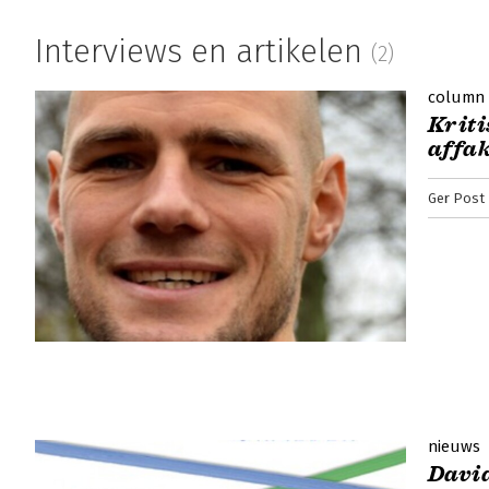
Interviews en artikelen
(2)
column
Kriti
affak
Ger Post
nieuws
Davi