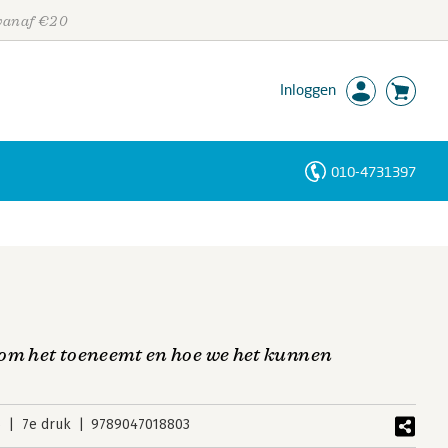
 vanaf €20
Inloggen
010-4731397
Personen
Trefwoorden
om het toeneemt en hoe we het kunnen
6
7e druk
9789047018803