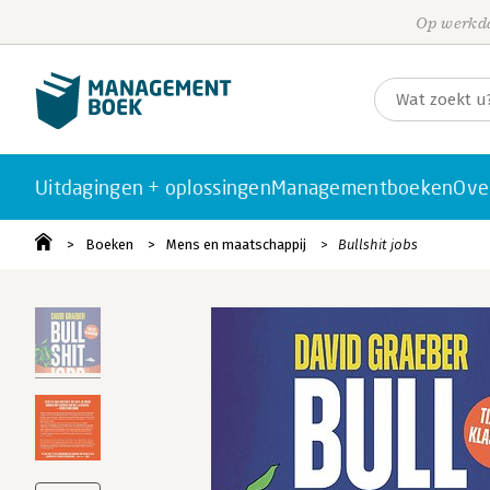
Op werkda
Uitdagingen + oplossingen
Managementboeken
Ove
Boeken
Mens en maatschappij
Bullshit jobs