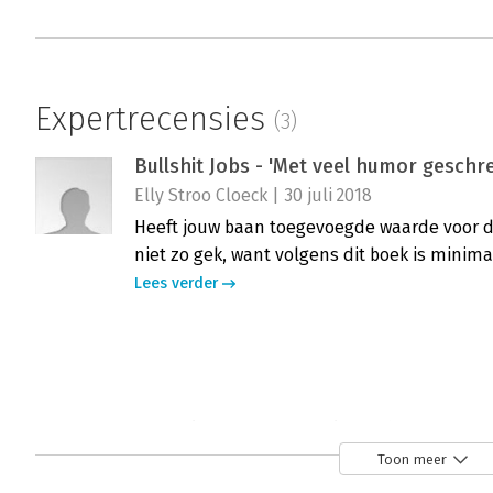
Expertrecensies
(3)
Bullshit Jobs - 'Met veel humor geschr
Elly Stroo Cloeck | 30 juli 2018
Heeft jouw baan toegevoegde waarde voor de 
niet zo gek, want volgens dit boek is minima
Lees verder
Bullshit Jobs - 'Lees dit boek voor een
Wiemer Renkema | 16 juli 2018
Toon meer
Met Bullshit jobs zet antropoloog David Grae