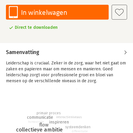
In winkelwagen
Direct te downloaden
Samenvatting
Leiderschap is cruciaal. Zeker in de zorg, waar het niet gaat om
zaken en papieren maar om mensen en manieren. Goed
leiderschap zorgt voor professionele groei en bloei van
mensen op de verschillende niveaus in de zorg.
Leiderschap begint bij de basis, de plaats waar het primaire
proces plaatsvindt, in de interactie tussen zorgverlener en de
zorgvrager. De interactie op de andere niveaus, die tussen de
leidinggevende en de zorgverlener en de bestuurder en de
primair proces
leidinggevende, staan in dienst van het primaire proces: het
communicatie
interactieniveaus
verlenen van uitstekende zorg. Het is nodig dat mensen zich op
inspireren
bureaucratie
flow
alle niveaus afvragen wat zorgvragers beter worden van hun
systeemdenken
collectieve ambitie
differentiatie
werk, wat hun leiderschap bijdraagt aan betere zorg. Dat zorgt