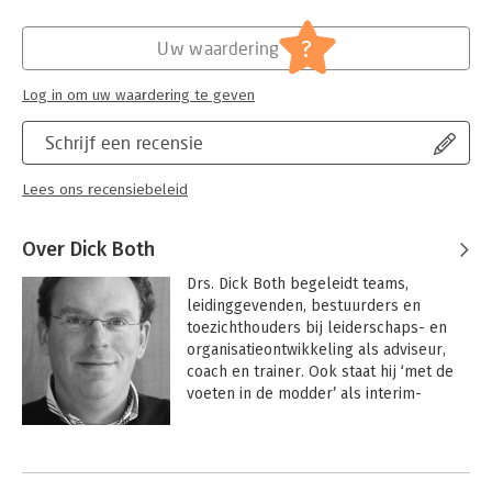
?
Uw waardering
Log in om uw waardering te geven
Schrijf een recensie
Lees ons recensiebeleid
Over Dick Both
Drs. Dick Both begeleidt teams, 
leidinggevenden, bestuurders en 
toezichthouders bij leiderschaps- en 
organisatieontwikkeling als adviseur, 
coach en trainer. Ook staat hij ‘met de 
voeten in de modder’ als interim-
directeur of rector. Hij doet dit vanuit 
het organisatieadviesbureau Both & De 
Andere boeken door Dick Both
Bruijn; leiderschap ontwikkelen! Dick is 
vooral werkzaam in de non-