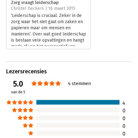
Zorg vraagt leiderschap
Druk:
1
Christel Deckers | 16 maart 2015
Verschijningsdatum:
2-12-2014
‘Leiderschap is cruciaal. Zeker in de
zorg waar het niet gaat om zaken en
Hoofdrubriek:
Leiderschap
papieren maar om mensen en
manieren’. Over wat goed leiderschap
is bestaan vele opvattingen en hangt
mede af van het perspectief van
waaruit we leiderschap willen
belichten: vanuit diegene die leiding
geeft of vanuit het
Lezersrecensies
ontvangersperspectief?
Lees verder
5.0
4 stemmen
van de 5
4
0
0
0
0