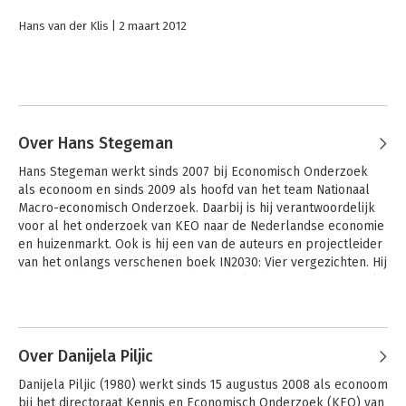
Hans van der Klis
2 maart 2012
Over Hans Stegeman
Hans Stegeman werkt sinds 2007 bij Economisch Onderzoek 
als econoom en sinds 2009 als hoofd van het team Nationaal 
Macro-economisch Onderzoek. Daarbij is hij verantwoordelijk 
voor al het onderzoek van KEO naar de Nederlandse economie 
en huizenmarkt. Ook is hij een van de auteurs en projectleider 
van het onlangs verschenen boek IN2030: Vier vergezichten. Hij 
houdt zich bij KEO bezig met de Nederlandse en internationale 
economie, zowel op de korte als lange termijn. Lezingen, 
publicaties en perscontacten zijn de manieren waarmee hij zijn 
analyses deelt. Hans studeerde Algemene Economie aan de 
Universiteit Maastricht en werkte hiervoor onder andere als 
Over Danijela Piljic
onderzoeker bij het Centraal Planbureau.
Danijela Piljic (1980) werkt sinds 15 augustus 2008 als econoom 
bij het directoraat Kennis en Economisch Onderzoek (KEO) van 