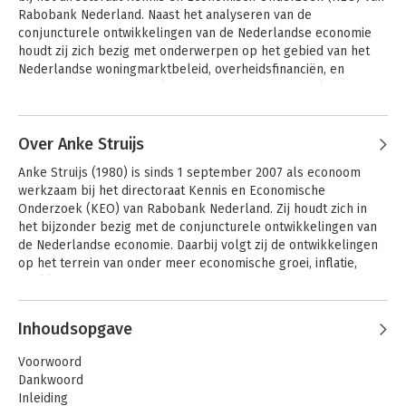
Rabobank Nederland. Naast het analyseren van de 
conjuncturele ontwikkelingen van de Nederlandse economie 
houdt zij zich bezig met onderwerpen op het gebied van het 
Nederlandse woningmarktbeleid, overheidsfinanciën, en 
energie. Tevens is Danijela medeauteur van het boek IN2030: 
Vier vergezichten. Naast haar werk is zij bezig met de afronding 
van de postgraduate opleiding Investment Management aan de 
Vrije Universiteit Amsterdam. Danijela studeerde Algemene 
Over Anke Struijs
Economie aan de Universiteit van Tilburg en werkte hiervoor 
Anke Struijs (1980) is sinds 1 september 2007 als econoom 
als beleidseconoom bij de directie Algemene Economische 
werkzaam bij het directoraat Kennis en Economische 
Politiek van het Ministerie van Economische Zaken.
Onderzoek (KEO) van Rabobank Nederland. Zij houdt zich in 
het bijzonder bezig met de conjuncturele ontwikkelingen van 
de Nederlandse economie. Daarbij volgt zij de ontwikkelingen 
op het terrein van onder meer economische groei, inflatie, 
werkloosheid en overheidsfinanciën. Over deze onderwerpen 
schrijft zij bijdragen voor zowel interne als externe publicaties. 
Anke geeft hierover ook lezingen voor bijvoorbeeld de klanten 
Inhoudsopgave
van lokale banken en is medeauteur van het onlangs 
verschenen boek IN2030: Vier vergezichten. Anke studeerde 
Voorwoord
International Economics en Finance aan de Universiteit van 
Dankwoord
Tilburg en werkte hiervoor als beleidsmedewerker bij de 
Inleiding