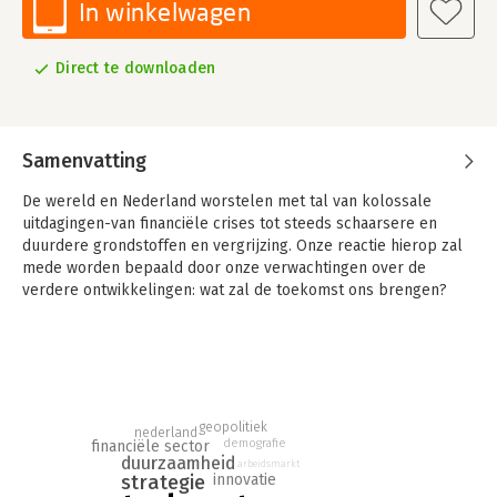
In winkelwagen
Direct te downloaden
Samenvatting
De wereld en Nederland worstelen met tal van kolossale
uitdagingen-van financiële crises tot steeds schaarsere en
duurdere grondstoffen en vergrijzing. Onze reactie hierop zal
mede worden bepaald door onze verwachtingen over de
verdere ontwikkelingen: wat zal de toekomst ons brengen?
Wat zijn de grote machtsblokken over twintig jaar? Zetten we
nieuwe stappen in internationale samenwerking of komt er een
nieuwe Koude oorlog? Pakken we voedsel en
energievraagstukken aan of krijgen we te maken met steeds
grotere tekorten en alsmaar stijgende prijzen? Houden de
euro en de Europese Unie stand?
geopolitiek
nederland
demografie
financiële sector
Op deze en tal van andere cruciale vragen over de wereld van
duurzaamheid
arbeidsmarkt
innovatie
strategie
'morgen' geven economen van de Rabobank in dit boek de