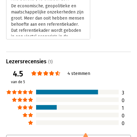
Verschijningsdatum:
19-9-2011
De economische, geopolitieke en
maatschappelijke onzekerheden zijn
Hoofdrubriek:
Economie
groot. Meer dan ooit hebben mensen
behoefte aan een referentiekader.
Dat referentiekader wordt geboden
in een viertal scenario's in de
toekomstverkenning 'In 2030'. Dit is
geschreven door de economen van
het Directoraat Kennis en Economisch
Lezersrecensies
Onderzoek van Rabobank Nederland:
(1)
Hans Stegeman, Danijela Piljic, Anke
4.5
4 stemmen
Struijs en editor Enrico Versteegh.
Het is geen voorspelling van de
van de 5
wereld in 2030, maar een verkenning
van de wereld zoals die er in 2030 uit
3
zou kunnen zien.
0
Lees verder
1
0
0