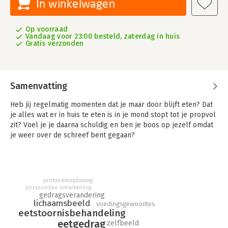
In winkelwagen
Op voorraad
Vandaag voor 23:00 besteld, zaterdag in huis
Gratis verzonden
Samenvatting
Heb jij regelmatig momenten dat je maar door blijft eten? Dat
je alles wat er in huis te eten is in je mond stopt tot je propvol
zit? Voel je je daarna schuldig en ben je boos op jezelf omdat
je weer over de schreef bent gegaan?
Als je een probleem hebt met het onder controle krijgen van
je eetgedrag, is dit boek voor jou, ongeacht je gewicht. Het
geeft je inzicht in je eetprobleem en laat zien waarom dit
probleemoplossing
probleem zichzelf in stand houdt. Het helpt je om je eetbuien
persoonlijke ontwikkeling
te overwinnen - zelfstandig of onder begeleiding van een
gedragsverandering
lichaamsbeeld
therapeut.
voedingsgewoontes
eetstoornisbehandeling
In dit boek leer je stapsgewijs:
eetgedrag
zelfbeeld