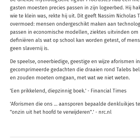
gasten moesten precies passen in zijn logeerbed. Hij ha
wie te klein was, rekte hij uit. Dit geeft Nassim Nichola
overmoed: mensen ondergeschikt maken aan technologie,
passen in economische modellen, ziektes uitvinden om m
definiëren als wat op school kan worden getest, of men
geen slavernij is.
De speelse, oneerbiedige, geestige en wijze aforismen in
gecomprimeerde gedachten die draaien rond Talebs bel
en zouden moeten omgaan, met wat we niet weten.
'Een prikkelend, diepzinnig boek.' - Financial Times
'Aforismen die ons ... aansporen bepaalde denkluikjes
"onzin uit het hoofd te verwijderen".' - nrc.nl