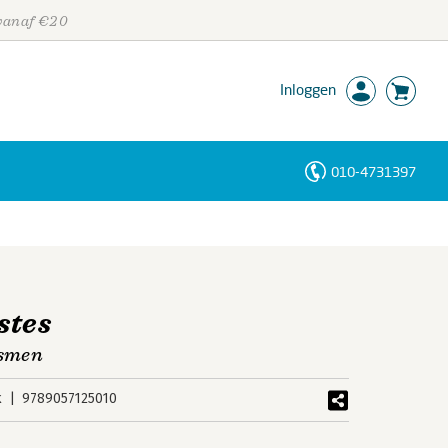
 vanaf €20
Inloggen
010-4731397
Personen
Trefwoorden
stes
ismen
k
9789057125010