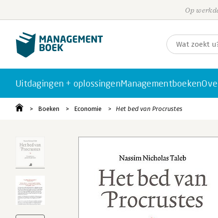
Op werkda
Uitdagingen + oplossingen
Managementboeken
Ove
Boeken
Economie
Het bed van Procrustes