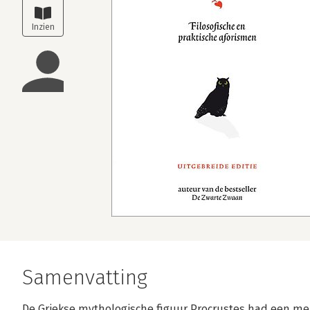
Samenvatting
De Griekse mythologische figuur Procrustes had een merk