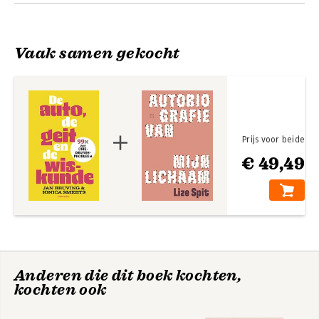
Andere boeken door Ionica Smeets
Vaak samen gekocht
Prijs voor beide
€ 49,49
Zoete kinderen
Rekenen voor je
eten geen suiker
leven
Anderen die dit boek kochten,
kochten ook