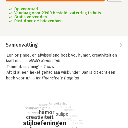
Op voorraad
Vandaag voor 23:00 besteld, zaterdag in huis
Gratis verzonden
Past door de brievenbus
Samenvatting
'Een origineel en afwisselend boek vol humor, creativiteit en
taalkunst.' –
NEMO Kennislink
'Tamelijk uitzinnig' –
Trouw
'Altijd al een hekel gehad aan wiskunde? Dan is dit echt een
boek voor u.' –
Het Financieele Dagblad
Het is een klassiek geworden wiskunderaadsel: het
driedeurenprobleem. Je mag in een spelshow kiezen tussen
drie deuren. Achter één staat een auto die je graag wil winnen,
achter de andere twee een geit. Zodra je een deur kiest, maakt
kansrekening
cabaret
de presentator een van de twee niet door jou gekozen deuren
statistiek
schrijfvaardigheid
filosofie
humor
open: daar staat een geit. En dan stelt hij die ene vraag: wil je
puzzels
oulipo
creativiteit
taalspel
wisselen van deur?
cadeau
statistiek
stijloefeningen
Waarom dat wiskundig verstandig is, staat natuurlijk in dit boek.
filosofie