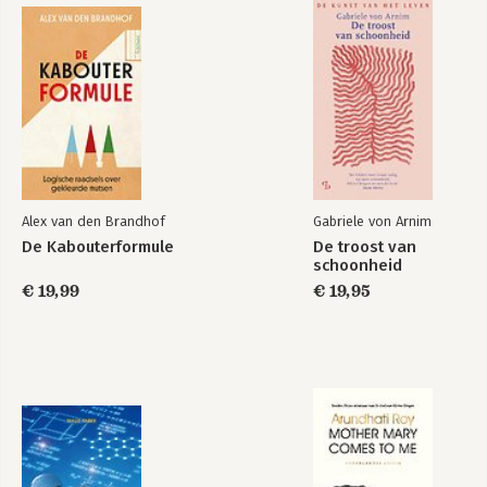
Superlogisch
Vallende kwartjes
Alex van den Brandhof
Gabriele von Arnim
Bekijk alle boeken
De Kabouterformule
De troost van
schoonheid
€ 19,99
€ 19,95