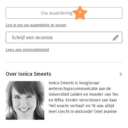
Hoofdrubriek:
Literatuur en romans
?
Uw waardering
Log in om uw waardering te geven
Schrijf een recensie
Lees ons recensiebeleid
Over Ionica Smeets
Ionica Smeets is hoogleraar 
wetenschapscommunicatie aan de 
Universiteit Leiden en moeder van Tex 
en Rifka. Eerder verschenen van haar 
'Het exacte verhaal' en 'Ik was altijd 
heel slecht in wiskunde' (met Jeanine 
Daems). Ze schrijft columns in 'de 
Volkskrant' en 'Kek Mama'.