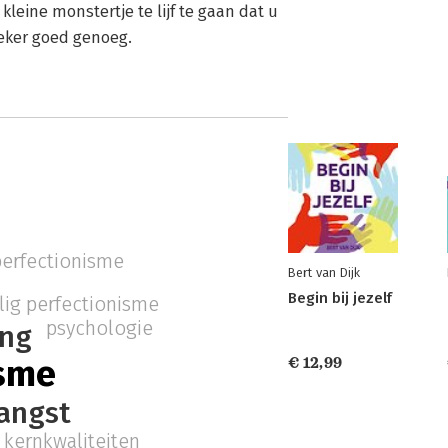
eine monstertje te lijf te gaan dat u
 zeker goed genoeg.
perfectionisme
Bert van Dijk
Begin bij jezelf
lig perfectionisme
psychologie
ing
isme
€ 12,99
angst
kernkwaliteiten