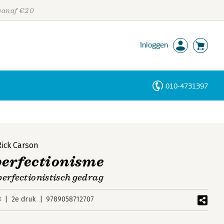
 vanaf €20
Inloggen
010-4731397
Personen
Trefwoorden
Rick Carson
perfectionisme
perfectionistisch gedrag
8
2e druk
9789058712707