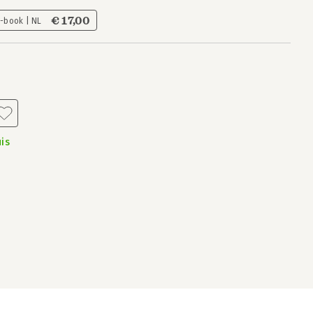
€ 17,00
E-book | NL
is