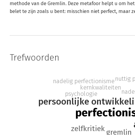
methode van de Gremlin. Deze metafoor helpt u om het kl
belet te zijn zoals u bent: misschien niet perfect, maar
Trefwoorden
nuttig 
nadelig perfectionisme
kernkwaliteiten
nade
psychologie
persoonlijke ontwikkel
perfection
zelfkritiek
gremlin