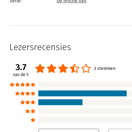
Serie:
De mythe van
Lezersrecensies
3.7
3 stemmen
van de 5