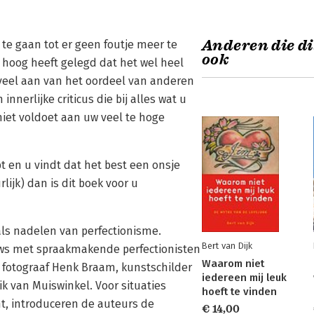
Anderen die di
te gaan tot er geen foutje meer te
ook
o hoog heeft gelegd dat het wel heel
e veel aan van het oordeel van anderen
 innerlijke criticus die bij alles wat u
niet voldoet aan uw veel te hoge
t en u vindt dat het best een onsje
lijk) dan is dit boek voor u
als nadelen van perfectionisme.
Bert van Dijk
ews met spraakmakende perfectionisten
Waarom niet
 fotograaf Henk Braam, kunstschilder
iedereen mij leuk
ik van Muiswinkel. Voor situaties
hoeft te vinden
, introduceren de auteurs de
€ 14,00