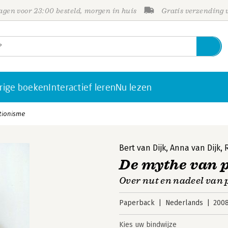
gen voor 23:00 besteld, morgen in huis
Gratis verzending
rige boeken
Interactief leren
Nu lezen
tionisme
Bert van Dijk
,
Anna van Dijk
,
De mythe van 
Over nut en nadeel van 
Paperback
Nederlands
200
Kies uw bindwijze