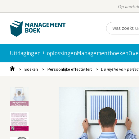
Op werkda
Uitdagingen + oplossingen
Managementboeken
Ove
Boeken
Persoonlijke effectiviteit
De mythe van perfec