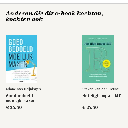
Knopen doorhakken
Routeplanner
Anderen die dit e-book kochten,
Werkvormen toepassen
Het
kochten ook
werkvormenboek
Literatuur
Professionele
Bekijk alle boeken
gespreksvoering,
3e editie met MyLab
NL toegangscode
Bekijk alle boeken
Ariane van Heijningen
Steven van den Heuvel
Goedbedoeld
Het High Impact MT
moeilijk maken
€ 24,50
€ 27,50