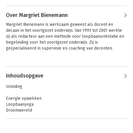
Andere boeken door Rupert
Spijkerman
Over Margriet Bienemann
Margriet Bienemann is werkzaam geweest als docent en 
decaan in het voortgezet onderwijs. Van 1993 tot 2001 werkte 
zij als redacteur aan een methode voor loopbaanoriëntatie en 
begeleiding voor het voortgezet onderwijs. Zij is 
gespecialiseerd in supervisie en coaching van docenten.
Andere boeken door Margriet
Bienemann
Inhoudsopgave
Het
Loopbaangesprekken
Inleiding
werkvormenboek
Energie opwekken
Loopbaanyoga
Droomwereld
Creatieve werkplaats
Stukjes van een puzzel
De kracht van communicatie