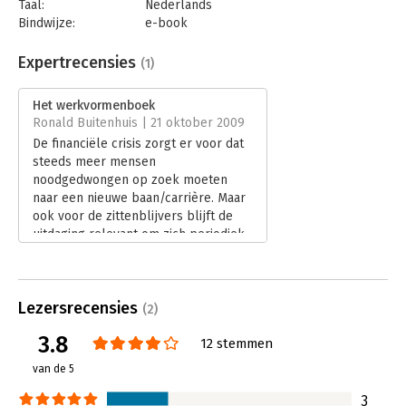
Taal:
Nederlands
Bindwijze:
e-book
Beveiliging:
watermerk
Bestandsformaat:
epub
Expertrecensies
(1)
Aantal pagina's:
160
Uitgever:
Uitgeverij Thema
Het werkvormenboek
Druk:
1
Ronald Buitenhuis | 21 oktober 2009
Verschijningsdatum:
30-12-2010
De financiële crisis zorgt er voor dat
steeds meer mensen
Hoofdrubriek:
Coaching en trainen
noodgedwongen op zoek moeten
naar een nieuwe baan/carrière. Maar
ook voor de zittenblijvers blijft de
uitdaging relevant om zich periodiek
vragen te stellen over een
toekomstige carrière. Het
werkvormenboek van Rupert
Lezersrecensies
Spijkerman en Margriet Bienemann
(2)
kan daarbij helpen.
3.8
12 stemmen
Lees verder
van de 5
3