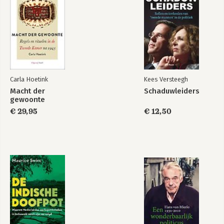
Wantrouwen in de
De drugsindustrie
wandelgangen
van Nederland
Bekijk alle boeken
Carla Hoetink
Kees Versteegh
Macht der
Schaduwleiders
gewoonte
€ 29,95
€ 12,50