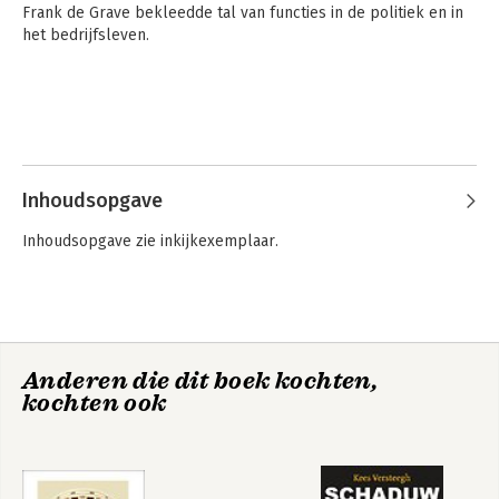
Frank de Grave bekleedde tal van functies in de politiek en in 
Witteman) Deinig aan Zee, schipperen in 
het bedrijfsleven.
Den Haag, In New York en domweg 
gelukkig, De Achterkant van Nederland, 
hoe onder- en bovenwereld 
verstrengeld raken (samen met Pieter 
Tops) en Nederland Drugsland (samen 
met Pieter Tops).
Inhoudsopgave
De achterkant van
Wantrouwen in de
Nederland
wandelgangen
Inhoudsopgave zie inkijkexemplaar.
Anderen die dit boek kochten,
kochten ook