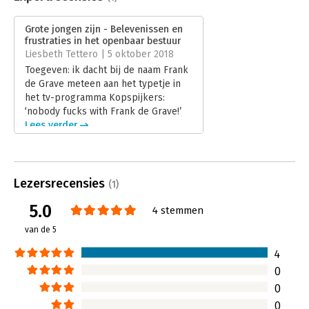
Druk:
1
Verschijningsdatum:
14-2-2018
Grote jongen zijn - Belevenissen en
frustraties in het openbaar bestuur
Hoofdrubriek:
Mens en maatschappij
Liesbeth Tettero | 5 oktober 2018
Toegeven: ik dacht bij de naam Frank
de Grave meteen aan het typetje in
het tv-programma Kopspijkers:
‘nobody fucks with Frank de Grave!’
Lees verder
Lezersrecensies
(1)
5.0
4 stemmen
van de 5
4
0
0
0