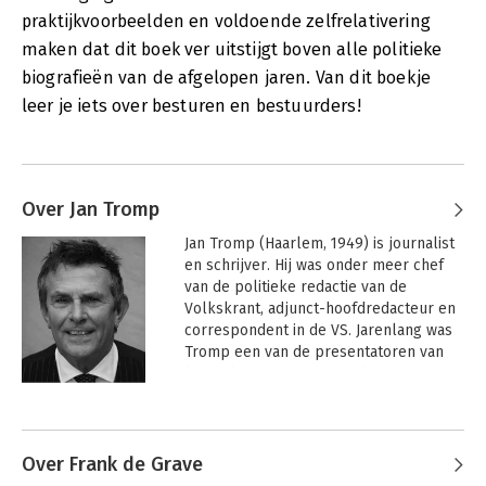
praktijkvoorbeelden en voldoende zelfrelativering
maken dat dit boek ver uitstijgt boven alle politieke
biografieën van de afgelopen jaren. Van dit boekje
leer je iets over besturen en bestuurders!
Over Jan Tromp
Jan Tromp (Haarlem, 1949) is journalist 
en schrijver. Hij was onder meer chef 
van de politieke redactie van de 
Volkskrant, adjunct-hoofdredacteur en 
correspondent in de VS. Jarenlang was 
Tromp een van de presentatoren van 
het radioprogramma Met het oog op 
morgen. 

Andere boeken door Jan Tromp
 Eerder verscheen van deze auteur 
onder meer Voor de duvel niet bang, 
Over Frank de Grave
mr. Dries van Agt (samen met Paul 