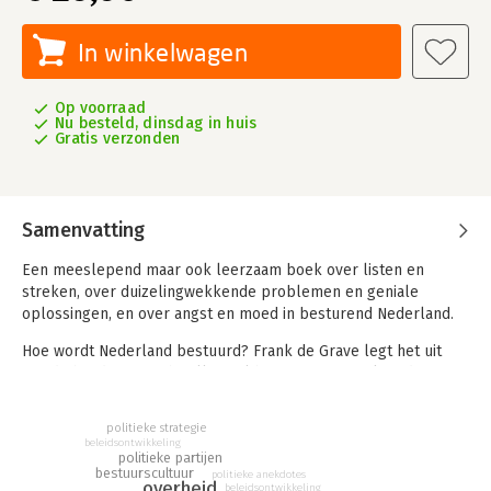
In winkelwagen
Op voorraad
Nu besteld, dinsdag in huis
Gratis verzonden
Samenvatting
Een meeslepend maar ook leerzaam boek over listen en
streken, over duizelingwekkende problemen en geniale
oplossingen, en over angst en moed in besturend Nederland.
Hoe wordt Nederland bestuurd? Frank de Grave legt het uit
aan de hand van wat hij allemaal heeft meegemaakt tijdens zijn
rijke loopbaan in het bedrijfsleven en bij de overheid. De
Grave is bestuurder bij uitstek: hij was raadslid, wethouder en
politieke strategie
locoburgemeester in Amsterdam, en kreeg landelijk een nog
beleidsontwikkeling
politieke partijen
grotere bekendheid als lid van de Eerste en Tweede Kamer,
bestuurscultuur
politieke anekdotes
als staatssecretaris en als minister. Buiten de politiek was hij
overheid
beleidsontwikkeling