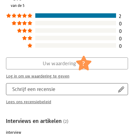
Druk:
1
van de 5
Verschijningsdatum:
10-2-2017
2
Hoofdrubriek:
Werk en loopbaan
0
0
0
0
?
Uw waardering
Log in om uw waardering te geven
Schrijf een recensie
Lees ons recensiebeleid
Interviews en artikelen
(2)
interview