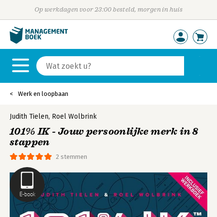
Op werkdagen voor 23:00 besteld, morgen in huis
Werk en loopbaan
Judith Tielen
,
Roel Wolbrink
101% IK - Jouw persoonlijke merk in 8
stappen
2 stemmen
E-book