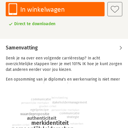
In winkelwagen
Direct te downloaden
Samenvatting
Denk je na over een volgende carrièrestap? In acht
overzichtelijke stappen leer je met 101% IK hoe je kunt zorgen
dat anderen eerder voor jou kiezen.
Een opsomming van je diploma's en werkervaring is niet meer
voldoende om jouw (toekomstige) klant of werkgever voor jou
te laten kiezen. Om gevraagd te worden voor leuke klussen of
om promotie te maken, moet je worden opgemerkt tussen al
beïnvloeding
communicatie
die andere unieke medewerkers en zzp'ers. Je moet je kortom
stakeholdermanagement
persoonlijke merkplan
gouden cirkel
als een sterk merk profileren.
egelprincipe
persoonlijke merkplan
communicatie
waardepropositie
Judith Tielen en Roel Wolbrink verzamelden businessmodellen
strategie
authenticiteit
merkidentiteit
die veel gebruikt worden bij merk- en strategieopdrachten en
netwerken
gouden cirkel