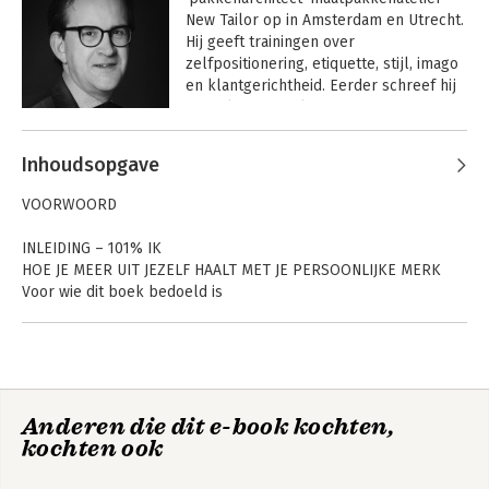
New Tailor op in Amsterdam en Utrecht. 
Hij geeft trainingen over 
zelfpositionering, etiquette, stijl, imago 
en klantgerichtheid. Eerder schreef hij 
'Het Blauwe Boekje - 
Kledingvoorschriften' en hij is coauteur 
Andere boeken door Roel Wolbrink
van de bestseller 'Het Blauwe Boekje - 
Inhoudsopgave
Stijlgids over manieren, eten, drinken 
en kleding'. Zijn nieuwste boek is 
VOORWOORD
'Businessetiquette'.
INLEIDING – 101% IK
HOE JE MEER UIT JEZELF HAALT MET JE PERSOONLIJKE MERK
Voor wie dit boek bedoeld is
Merken
Het 101% IKTM model
Nulmeting van je persoonlijke merk
STAP 1 – Identiteit
Anderen die dit e-book kochten,
HOE JE JOUW BRON VOOR EEN GELOOFWAARDIG MERK
Businessetiquette
Businessetiquette
kochten ook
ONTDEKT EN GEBRUIKT
3.0
3.0
De betekenis van identiteit
Merkidentiteit