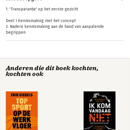
1. 'Transparantie' op het eerste gezicht
Deel I Kennismaking met het concept
2. Nadere kennismaking aan de hand van aanpalende
begrippen
3. Het bestuurswetenschappelijk discours
Deel II Empirisch onderzoek
4. Analyse van het politiek-bestuurlijk discours:
verantwoording
Anderen die dit boek kochten,
5. Een verhaal over transparantie in zeven vertellingen
kochten ook
Deel III Conclusies en beschouwing
6. Wat heeft dit verhaal ons te vertellen?
7. De teksten voorbij
8. Samenvatting
Noten
Literatuur
Bijlagen
Summary