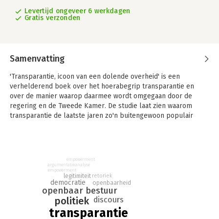
Levertijd ongeveer 6 werkdagen
Gratis verzonden
Samenvatting
'Transparantie, icoon van een dolende overheid' is een
verhelderend boek over het hoerabegrip transparantie en
over de manier waarop daarmee wordt omgegaan door de
regering en de Tweede Kamer. De studie laat zien waarom
transparantie de laatste jaren zo'n buitengewoon populair
begrip is bij politici. Het boek ontmaskert en problematiseert
de veronderstelde heilzame werking van transparantie.
Op basis van gedegen onderzoek van meer dan 5000
empowerment
Kamerstukken uit de periode 1995 - 2010 opent de auteur ons
argumentatieanalyse
in zeven fascinerende vertellingen de ogen voor de
empowerment
legitimiteit
retoriek
veelvormigheid van transparantie. De vertellingen zijn
democratie
openbaarheid
openbaar bestuur
gelardeerd met citaten uit Tweede Kamerstukken die, soms in
politiek
discours
tenenkrommend proza, verrassend vaak gaan over actuele
transparantie
issues zoals de benoemingsprocedure voor de vice voorzitter