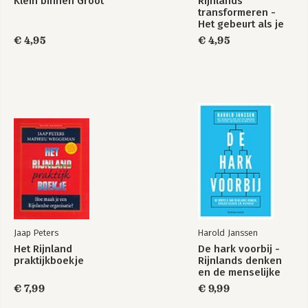
Klein binnen Groot
Rijnlands
transformeren -
Het gebeurt als je
Bekijk alle boeken
het door hebt (deel
€ 4,95
€ 4,95
4)
Bekijk alle boeken
Jaap Peters
Harold Janssen
Het Rijnland
De hark voorbij -
praktijkboekje
Rijnlands denken
en de menselijke
maat
€ 7,99
€ 9,99