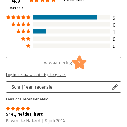
4.7
Druk:
1
van de 5
Verschijningsdatum:
1-4-2014
5
Hoofdrubriek:
Algemeen management
0
Serie:
Rijnland reeks
1
0
0
?
Uw waardering
Log in om uw waardering te geven
Schrijf een recensie
Lees ons recensiebeleid
Snel, helder, hard
B. van de Haterd | 8 juli 2014