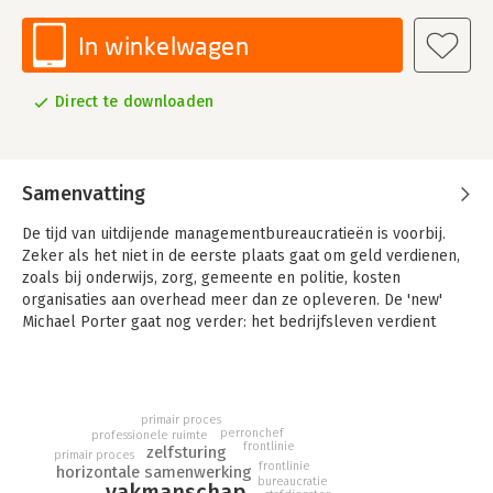
In winkelwagen
Direct te downloaden
Samenvatting
De tijd van uitdijende managementbureaucratieën is voorbij.
Zeker als het niet in de eerste plaats gaat om geld verdienen,
zoals bij onderwijs, zorg, gemeente en politie, kosten
organisaties aan overhead meer dan ze opleveren. De 'new'
Michael Porter gaat nog verder: het bedrijfsleven verdient
geld door maatschappelijke problemen te veroorzaken. We
hoeven maar aan de bankencrisis te denken.
Organisaties zijn bovendien lang niet altijd handig ingericht, zo
primair proces
weet elke vakman (m/v). We keren weer terug naar het
perronchef
professionele ruimte
primaat van de ‘werkgemeenschap’, waar vakmensen onderling
frontlinie
zelfsturing
primair proces
frontlinie
samenwerken. Het concept 'organisatie' als uitgangspunt van
horizontale samenwerking
bureaucratie
vakmanschap
het handelen zit ons daarbij danig in de weg. Dit eerste deel in