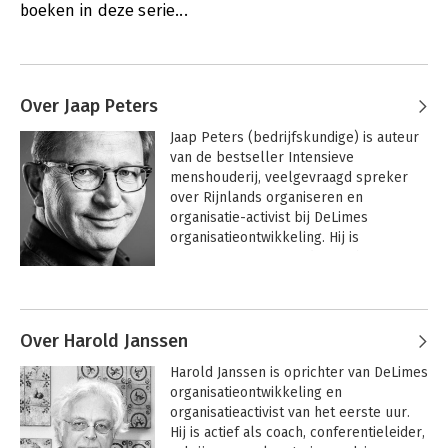
boeken in deze serie...
Over Jaap Peters
Jaap Peters (bedrijfskundige) is auteur 
van de bestseller Intensieve 
menshouderij, veelgevraagd spreker 
over Rijnlands organiseren en 
organisatie-activist bij DeLimes 
organisatieontwikkeling. Hij is 
initiatiefnemer en medeoprichter van 
het kwartaalmagazine Slow 
Andere boeken door Jaap Peters
Management.
Over Harold Janssen
Harold Janssen is oprichter van DeLimes 
organisatieontwikkeling en 
organisatieactivist van het eerste uur. 
Hij is actief als coach, conferentieleider, 