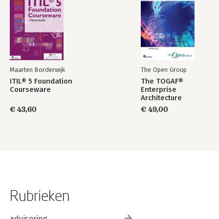
Maarten Borderwijk
The Open Group
ITIL® 5 Foundation
The TOGAF®
Courseware
Enterprise
Architecture
Foundation Study
€ 43,60
€ 49,00
Guide
Rubrieken
advisering