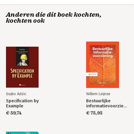
Anderen die dit boek kochten,
kochten ook
Lighting for Driving
Bekijk alle boeken
Gojko Adzic
Willem Leijnse
Specification by
Bestuurlijke
Example
informatievoorziening
€ 59,74
€ 75,95