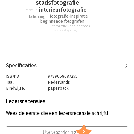
stadsfotografie
interieurfotografie
perspectief
fotografie-inspiratie
belichting
beginnende fotografen
fotografie voor iedereen
visuele storytelling
Specificaties
ISBN13:
9789068687255
Taal:
Nederlands
Bindwijze:
paperback
Aantal pagina's:
128
Uitgever:
Thoth
Lezersrecensies
Druk:
1
Verschijningsdatum:
16-12-2017
Wees de eerste die een lezersrecensie schrijft!
Hoofdrubriek:
IT-management / ICT
Serie:
Lees dit
?
Uw waardering