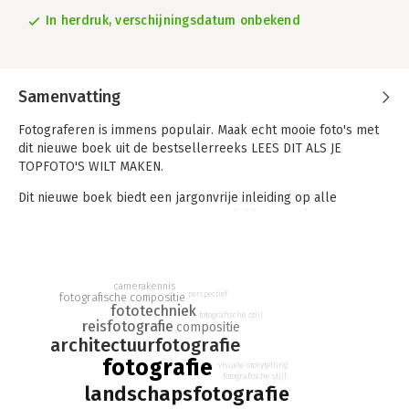
In herdruk, verschijningsdatum onbekend
Samenvatting
Fotograferen is immens populair. Maak echt mooie foto's met
dit nieuwe boek uit de bestsellerreeks LEES DIT ALS JE
TOPFOTO'S WILT MAKEN.
Dit nieuwe boek biedt een jargonvrije inleiding op alle
aspecten van het fotograferen van plekken, van landschappen
tot interieurs, stadsbeelden en architectuur.
Het maakt niet uit welke camera je hebt, waar je interesses
liggen of wat je niveau is. Deze onmisbare gids toont je alle
camerakennis
perspectief
fotografische compositie
essentiële technieken en verschaft je inzicht in het werk van
fototechniek
fotografische stijl
erkende fotografen. Aan de hand van dit toegankelijke boek
reisfotografie
compositie
vol praktische tips en iconische foto's leer je veelzeggende
architectuurfotografie
foto's te maken van de plekken die het belangrijkst voor je
fotografie
visuele storytelling
zijn.
fotografische stijl
landschapsfotografie