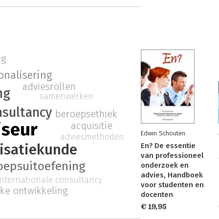
ng
onalisering
adviesrollen
ng
samenwerken
nsultancy
beroepsethiek
iseur
acquisitie
Edwin Schouten
adviesmethoden
isatiekunde
En? De essentie
van professioneel
oepsuitoefening
onderzoek en
advies, Handboek
internationale consultancy
voor studenten en
jke ontwikkeling
docenten
€ 19,95