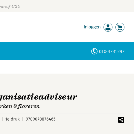
 vanaf €20
Inloggen
010-4731397
Personen
Trefwoorden
ganisatieadviseur
rken & floreren
1e druk
9789078876465