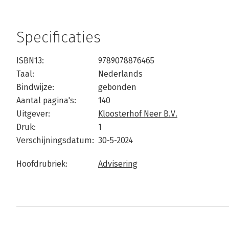
Specificaties
ISBN13:
9789078876465
Taal:
Nederlands
Bindwijze:
gebonden
Aantal pagina's:
140
Uitgever:
Kloosterhof Neer B.V.
Druk:
1
Verschijningsdatum:
30-5-2024
Hoofdrubriek:
Advisering