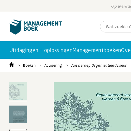
Op werkda
Uitdagingen + oplossingen
Managementboeken
Ove
Boeken
Advisering
Van beroep Organisatieadviseur