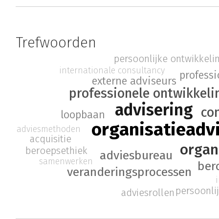
Trefwoorden
persoonlijke ontwikkeli
internationale consultancy
professi
externe adviseurs
professionele ontwikkeli
advisering
co
loopbaan
organisatieadv
adviesmethoden
acquisitie
organ
beroepsethiek
adviesbureau
samenwerken
ber
veranderingsprocessen
persoonli
adviesrollen