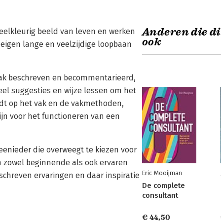
Anderen die di
veelkleurig beeld van leven en werken
ook
 eigen lange en veelzijdige loopbaan
 vak beschreven en becommentarieerd,
veel suggesties en wijze lessen om het
ordt op het vak en de vakmethoden,
jn voor het functioneren van een
eenieder die overweegt te kiezen voor
n zowel beginnende als ook ervaren
Eric Mooijman
chreven ervaringen en daar inspiratie
De complete
consultant
€ 44,50