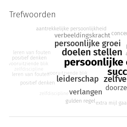
Trefwoorden
aantrekkelijke persoonlijkheid
concen
verbeeldingskracht
persoonlijke groei
doelen stellen
leren van fouten
positief denken
persoonlijke
vooruitziende blik
suc
zelfdiscipline
vooruitziende blik
leren van fouten
zelfv
leiderschap
positief denken
doorze
verlangen
zelfdiscipline
gulden regel
extra mijl ga