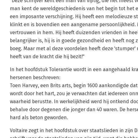
"Deze schrijver kent een man van vijftig, die het meest ve
man kent de wereldgeschiedenis van het begin tot het ei
een imposante verschijning. Hij heeft een melodieuze st
klinkt en is bovendien een aangename persoonlijkheid
vertrouwen in hem. Hij heeft duizenden vrienden in hee
belangrijker is, hij is in goede gezondheid en heeft nog 
boeg. Maar met al deze voordelen heeft deze 'stumper' n
heeft van de kracht die hij bezit!"
In het hoofdstuk Tolerantie wordt in een aangehaald kra
hersenen beschreven:
Toen Harvey, een Brits arts, begin 1600 aankondigde da
wordt door het hart, zou je verwachten dat iedereen onm
waarheid berustte. In werkelijkheid werd hij ontkend doo
behalve door degenen die jonger dan 40 waren. De her
hard als beton geworden.
Voltaire zegt in het hoofdstuk over staatslieden in zijn D