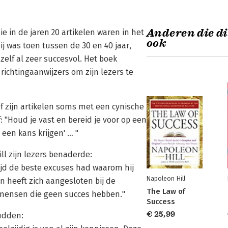
Anderen die di
e in de jaren 20 artikelen waren in het
ook
ij was toen tussen de 30 en 40 jaar,
elf al zeer succesvol. Het boek
richtingaanwijzers om zijn lezers te
 zijn artikelen soms met een cynische
 "Houd je vast en bereid je voor op een
 een kans krijgen' … "
l zijn lezers benaderde:
ijd de beste excuses had waarom hij
Napoleon Hill
en heeft zich aangesloten bij de
The Law of
 mensen die geen succes hebben."
Success
€ 25,99
udden: