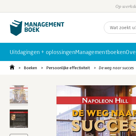
Op werkda
Uitdagingen + oplossingen
Managementboeken
Ove
Boeken
Persoonlijke effectiviteit
De weg naar succes