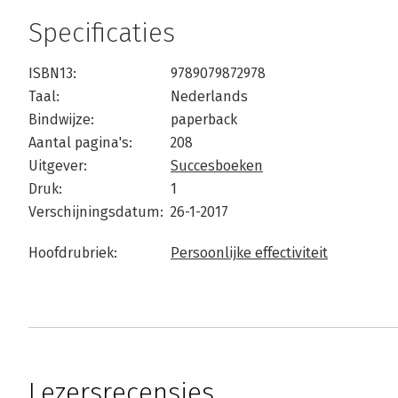
Specificaties
ISBN13:
9789079872978
Taal:
Nederlands
Bindwijze:
paperback
Aantal pagina's:
208
Uitgever:
Succesboeken
Druk:
1
Verschijningsdatum:
26-1-2017
Hoofdrubriek:
Persoonlijke effectiviteit
Lezersrecensies