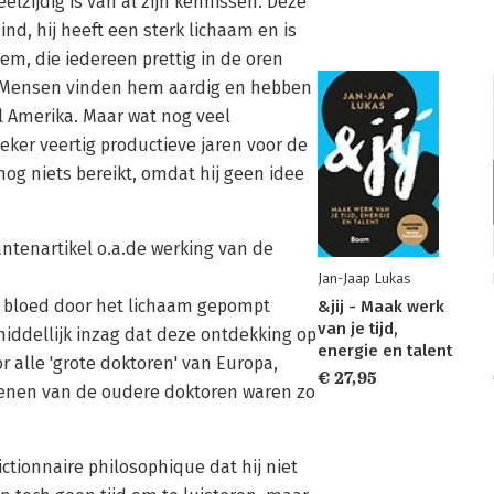
elzijdig is van al zijn kennissen. Deze
nd, hij heeft een sterk lichaam en is
em, die iedereen prettig in de oren
. Mensen vinden hem aardig en hebben
l Amerika. Maar wat nog veel
zeker veertig productieve jaren voor de
og niets bereikt, omdat hij geen idee
ntenartikel o.a.de werking van de
Jan-Jaap Lukas
t bloed door het lichaam gepompt
&jij - Maak werk
van je tijd,
iddellijk inzag dat deze ontdekking op
energie en talent
r alle 'grote doktoren' van Europa,
€ 27,95
senen van de oudere doktoren waren zo
ictionnaire philosophique dat hij niet