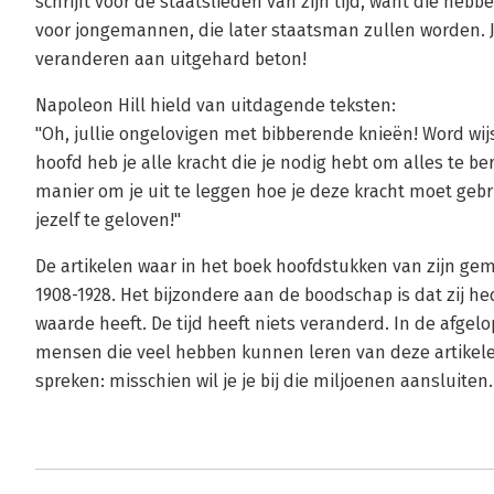
schrijft voor de staatslieden van zijn tijd, want die heb
voor jongemannen, die later staatsman zullen worden. J
veranderen aan uitgehard beton!
Napoleon Hill hield van uitdagende teksten:
"Oh, jullie ongelovigen met bibberende knieën! Word wijs 
hoofd heb je alle kracht die je nodig hebt om alles te be
manier om je uit te leggen hoe je deze kracht moet gebr
jezelf te geloven!"
De artikelen waar in het boek hoofdstukken van zijn gem
1908-1928. Het bijzondere aan de boodschap is dat zij 
waarde heeft. De tijd heeft niets veranderd. In de afgel
mensen die veel hebben kunnen leren van deze artikele
spreken: misschien wil je je bij die miljoenen aansluiten.