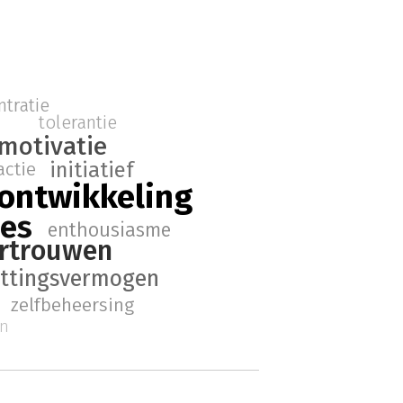
tratie
tolerantie
motivatie
initiatief
actie
 ontwikkeling
ces
enthousiasme
ertrouwen
ttingsvermogen
zelfbeheersing
an