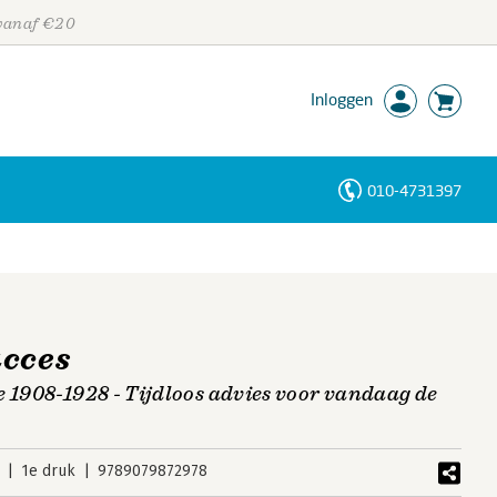
 vanaf €20
Inloggen
010-4731397
Personen
Trefwoorden
ucces
e 1908-1928 - Tijdloos advies voor vandaag de
1e druk
9789079872978