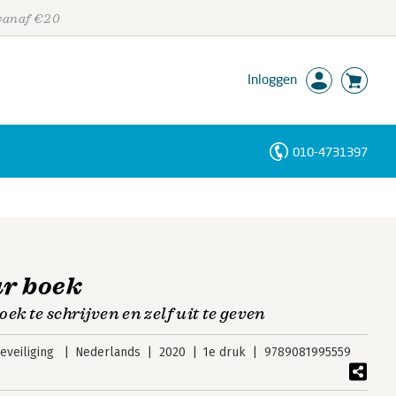
 vanaf €20
Inloggen
010-4731397
Personen
Trefwoorden
ar boek
ek te schrijven en zelf uit te geven
veiliging
Nederlands
2020
1e druk
9789081995559