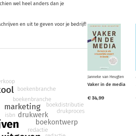
schien wel heel anders dan je
hrijven en uit te geven voor je bedrijf!
Janneke van Heugten
erkoop
Vaker in de media
tool
boekenbranche
€ 34,99
boekenbranche
boekdistributie
marketing
drukproces
drukwerk
isbn
jven
boekontwerp
redactie
redactie