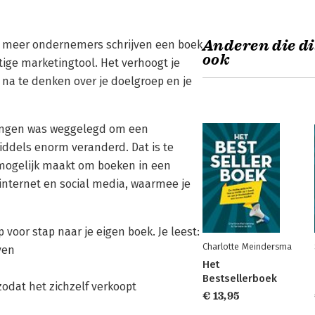
Anderen die di
 meer onder­nemers schrijven een boek
ook
htige marketingtool. Het verhoogt je
na te denken over je doelgroep en je
lingen was weggelegd om een
iddels enorm ver­anderd. Dat is te
mogelijk maakt om boeken in een
 internet en social media, waarmee je
ap voor stap naar je eigen boek. Je leest:
Charlotte Meindersma
ven
Het
Bestsellerboek
 zodat het zichzelf verkoopt
€ 13,95