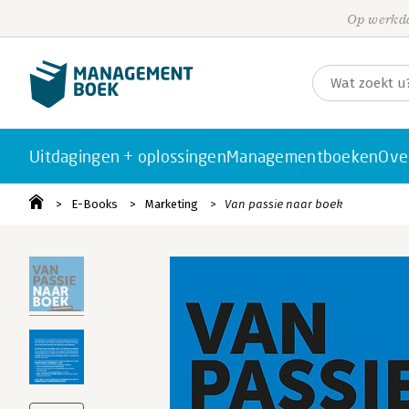
Op werkda
Uitdagingen + oplossingen
Managementboeken
Ove
E-Books
Marketing
Van passie naar boek