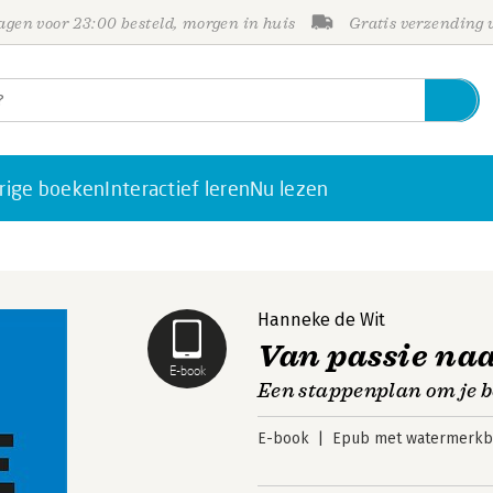
gen voor 23:00 besteld, morgen in huis
Gratis verzending
rige boeken
Interactief leren
Nu lezen
Hanneke de Wit
Van passie na
E-book
Een stappenplan om je bo
E-book
Epub met watermerkbe