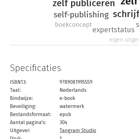
zel
zelf publiceren
schrij
self-publishing
boekconcept
expertstatus
eigen uitgev
Specificaties
ISBN13:
9789081995559
Taal:
Nederlands
Bindwijze:
e-book
Beveiliging:
watermerk
Bestandsformaat:
epub
Aantal pagina's:
304
Uitgever:
Tangram Studio
Druk:
1