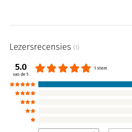
Lezersrecensies
(1)
5.0
1 stem
van de 5