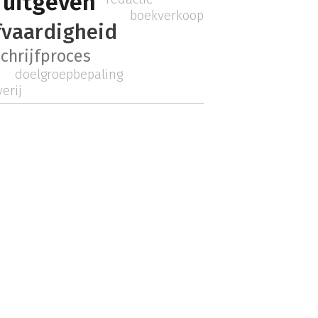
f uitgeven
boekverkoop
fvaardigheid
schrijfproces
doelgroepbepaling
erij