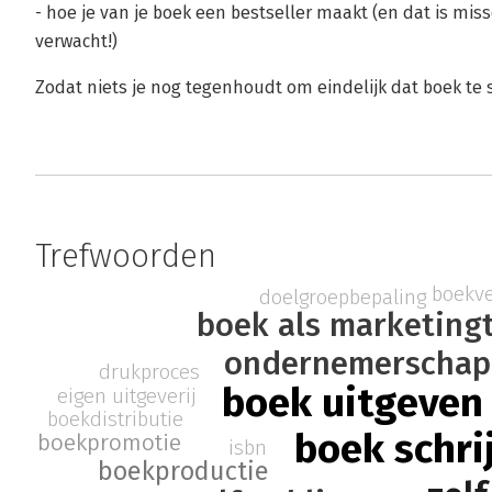
- hoe je van je boek een bestseller maakt (en dat is mis
verwacht!)
Zodat niets je nog tegenhoudt om eindelijk dat boek te sc
Trefwoorden
boekv
doelgroepbepaling
boek als marketing
ondernemerschap
drukproces
boek uitgeven
eigen uitgeverij
boekdistributie
boek schri
boekpromotie
isbn
boekproductie