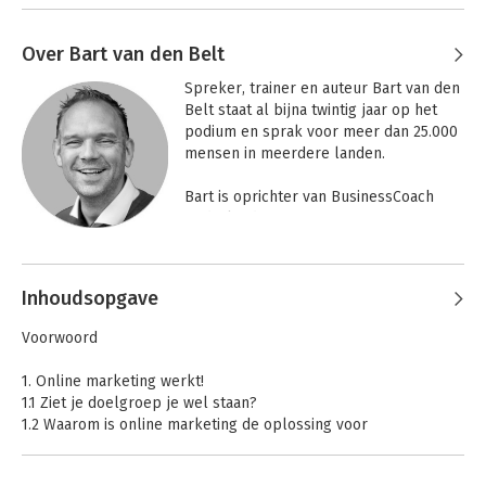
Over Bart van den Belt
Spreker, trainer en auteur Bart van den 
Belt staat al bijna twintig jaar op het 
podium en sprak voor meer dan 25.000 
mensen in meerdere landen.

Bart is oprichter van BusinessCoach 
Nederland en CEO van 
BusinessCoach.com en best seller 
Andere boeken door Bart van den
auteur van zeven boeken over 
Belt
persoonlijk leiderschap en 
Inhoudsopgave
ondernemerschap.
Voorwoord
1. Online marketing werkt!
1.1 Ziet je doelgroep je wel staan?
1.2 Waarom is online marketing de oplossing voor
ondernemers?
1.3 De klantreis van prospect tot fan