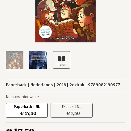
Paperback
Nederlands
2016
2e druk
9789082190977
Kies uw bindwijze
Paperback | NL
E-book | NL
€ 17,50
€ 7,50