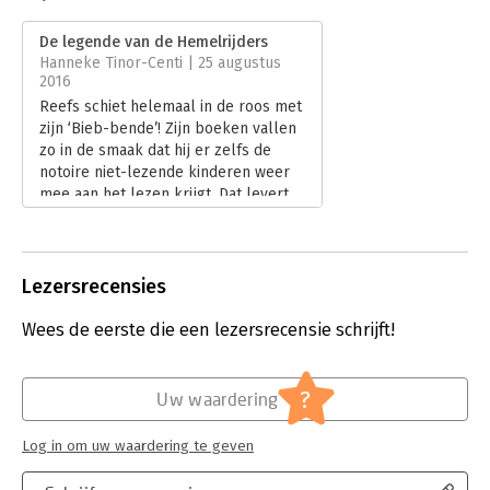
Druk:
2
Verschijningsdatum:
2-12-2015
De legende van de Hemelrijders
Hanneke Tinor-Centi | 25 augustus
Hoofdrubriek:
Jeugd
2016
Serie:
De Bieb-bende
Reefs schiet helemaal in de roos met
zijn ‘Bieb-bende’! Zijn boeken vallen
zo in de smaak dat hij er zelfs de
notoire niet-lezende kinderen weer
mee aan het lezen krijgt. Dat levert
hem vanzelfsprekend heel veel lof
op van ouders, scholen en
bibliotheken. Ik sluit mij daar
overigens graag bij aan. Via diverse
Lezersrecensies
kanalen heb ik al eerder het belang
benadrukt van het feit dat kinderen
Wees de eerste die een lezersrecensie schrijft!
(met regelmaat) lezen en wanneer
Reefs dat voor elkaar weet te krijgen
met zijn Bieb-bende, dan is hij voor
?
Uw waardering
mij een ‘held’!
Lees verder
Log in om uw waardering te geven