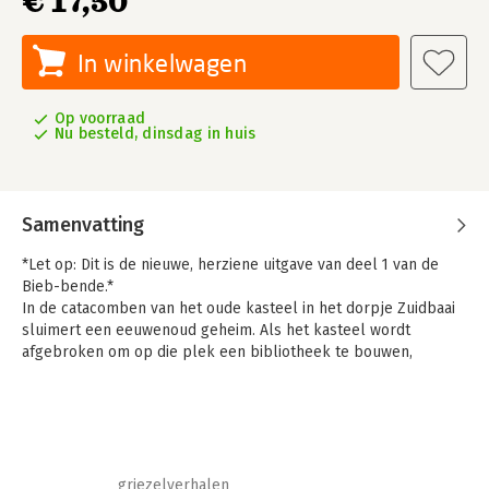
€ 17,50
In winkelwagen
Op voorraad
Nu besteld, dinsdag in huis
Samenvatting
*Let op: Dit is de nieuwe, herziene uitgave van deel 1 van de
Bieb-bende.*
In de catacomben van het oude kasteel in het dorpje Zuidbaai
sluimert een eeuwenoud geheim. Als het kasteel wordt
afgebroken om op die plek een bibliotheek te bouwen,
ontdekken vijf kinderen welk gevaar zich daar schuilhoudt. Dan
nemen Luca, Sander, Melanie, Roy en Valerie de zware taak op
zich om Zuidbaai van de ondergang te redden en richten de
Bieb-bende op. Ze sluiten een verbond om de Hemelrijders te
bevrijden, al is het met gevaar voor eigen leven. In een
meeslepende race tegen de klok moeten de kinderen het
griezelverhalen