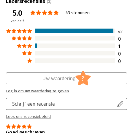
Uitgever:
Voor Tekst
Lezersrecensies
(3)
Druk:
3
5.0
Verschijningsdatum:
20-9-2018
43 stemmen
van de 5
Hoofdrubriek:
Communicatie en media
42
0
1
0
0
?
Uw waardering
Log in om uw waardering te geven
Schrijf een recensie
Lees ons recensiebeleid
Goed geschreven