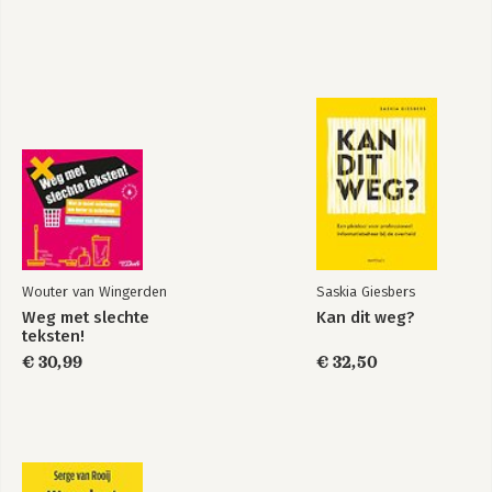
101
De 7 magische
beïnvloedingstechnieken
woorden
Bekijk alle boeken
Wouter van Wingerden
Saskia Giesbers
Weg met slechte
Kan dit weg?
teksten!
€ 30,99
€ 32,50