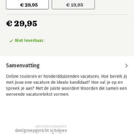
€ 29,95
€ 19,95
€ 29,95
Niet leverbaar.
Samenvatting
Online rouleren er honderdduizenden vacatures. Hoe bereik jij
met jouw ene vacature de ideale kandidaat? Hoe val je op en
spreek je aan? Met de juiste woorden! Woorden die samen een
wervende vacaturetekst vormen.
Werven met Woorden is de onmisbare handleiding voor
iedereen die regelmatig vacatureteksten schrijft. Handige tips,
makkelijk toe te passen principes en inspirerende
voorbeelden maken het schrijven van vacatureteksten
arbeidsvoorwaarden
voortaan eenvoudiger, doeltreffender én leuker. Het boek is
doelgroepgericht schrijven