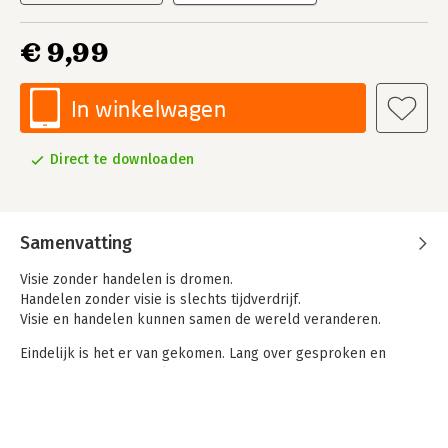
€ 9,99
In winkelwagen
Direct te downloaden
Samenvatting
Visie zonder handelen is dromen.
Handelen zonder visie is slechts tijdverdrijf.
Visie en handelen kunnen samen de wereld veranderen.
Eindelijk is het er van gekomen. Lang over gesproken en
nagedacht en nu heb ik het gedaan.
Mijn eigen verhaal over de afgelopen circa 20 jaar
ondernemen. Begonnen als afwasser en nu
belegger in hoofdzakelijk vastgoed.