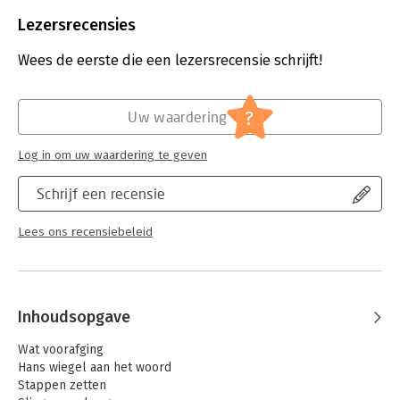
Beveiliging:
watermerk
Bestandsformaat:
epub
Lezersrecensies
Aantal pagina's:
72
Uitgever:
Bouwhuis Vastgoed B.V.
Wees de eerste die een lezersrecensie schrijft!
Druk:
2
Verschijningsdatum:
12-5-2018
?
Uw waardering
Hoofdrubriek:
Ondernemen
Jongbloed:
Onroerend goed recht [vastgoed]
Log in om uw waardering te geven
Serie:
Bouwhuis Groep
Schrijf een recensie
Lees ons recensiebeleid
Inhoudsopgave
Wat voorafging
Hans wiegel aan het woord
Stappen zetten