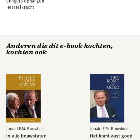
Slingers ophangen
Herstelkracht
Kostbaar goed
Succes en status
Piketpaaltjes slaan
Levenskwaliteit
Heel persoonlijk
Anderen die dit e-book kochten,
Over geld en andere overpeinzingen
kochten ook
Onderweg
Mijn magische kring
Absoluut transparant naar de consument
Tijd voor iets anders
Jonald E.M. Bouwhuis
Jonald E.M. Bouwhuis
In alle bouwstaten
Het komt vast goed