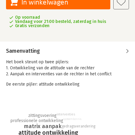
In winkelwagen
Op voorraad
Vandaag voor 21:00 besteld, zaterdag in huis
Gratis verzonden
Samenvatting
Het boek steunt op twee pijlers:
1. Ontwikkeling van de attitude van de rechter
2. Aanpak en interventies van de rechter in het conflict
De eerste pijler: attitude ontwikkeling
In Rechtstreeks 2012, nr 3 schrijft Maria Ijzermans in het
hoofdstuk: De rol van rechterlijke emoties bij het oordelen :
Emotionele luciditeit vereist dat juristen in staat zijn eigen
interventies
zittingsvoering
emoties te herkennen, deze vervolgens toe te schrijven aan
systeemkennis
professionele ontwikkeling
het juiste object en weten wat het effect van hun emoties is op
matrix aanpak
gedragsverandering
de eigen oordeelsvorming. In tegenstelling tot de populaire
attitude ontwikkeling
opvatting dat een koelhoofd de beste beslissingen neemt,