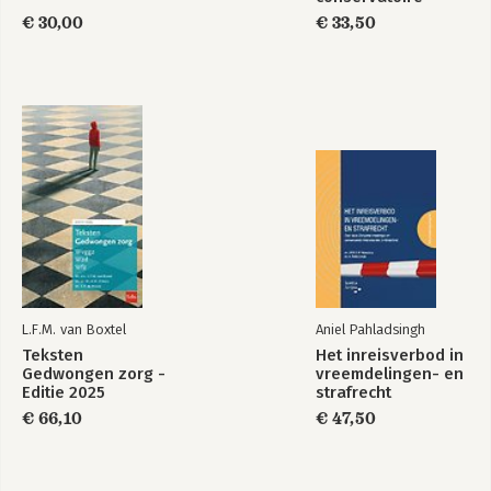
vreemdelingenbeslagen
€ 30,00
€ 33,50
L.F.M. van Boxtel
Aniel Pahladsingh
Teksten
Het inreisverbod in
Gedwongen zorg -
vreemdelingen- en
Editie 2025
strafrecht
€ 66,10
€ 47,50