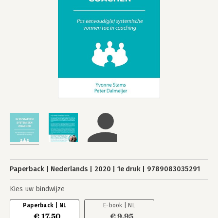
Paperback
Nederlands
2020
1e druk
9789083035291
Kies uw bindwijze
Paperback | NL
E-book | NL
€ 17,50
€ 9,95