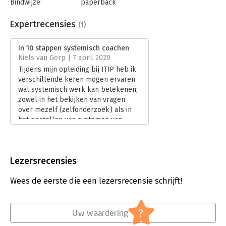
Bindwijze:
paperback
Aantal pagina's:
100
Uitgever:
Expertboek (CB)
Expertrecensies
(1)
Druk:
1
Verschijningsdatum:
10-1-2020
In 10 stappen systemisch coachen
Niels van Gorp | 7 april 2020
Hoofdrubriek:
Coaching en trainen
Tijdens mijn opleiding bij ITIP heb ik
Serie:
10 stappen boekenserie
verschillende keren mogen ervaren
wat systemisch werk kan betekenen;
zowel in het bekijken van vragen
over mezelf (zelfonderzoek) als in
het opstellen van systemen van
medestudenten.
Lees verder
Lezersrecensies
Wees de eerste die een lezersrecensie schrijft!
?
Uw waardering