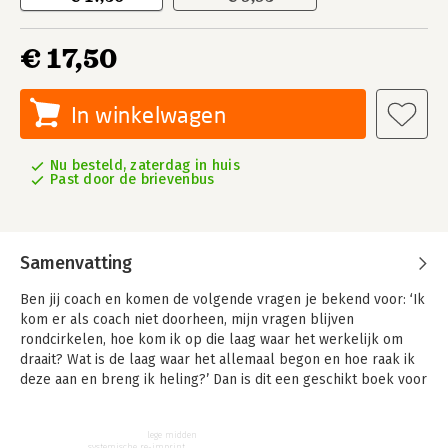
€ 17,50
In winkelwagen
Nu besteld, zaterdag in huis
Past door de brievenbus
Samenvatting
Ben jij coach en komen de volgende vragen je bekend voor: ‘Ik
kom er als coach niet doorheen, mijn vragen blijven
rondcirkelen, hoe kom ik op die laag waar het werkelijk om
draait? Wat is de laag waar het allemaal begon en hoe raak ik
deze aan en breng ik heling?’ Dan is dit een geschikt boek voor
jou.
In dit boek leer je om aan de hand van systemisch coachen,
lege midden
systemische re-imprint