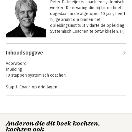
Peter Dalmeijer is coach en systemisch 
werker. De ervaring die hij hierin heeft 
opgedaan in de afgelopen 10 jaar, heeft 
hij gebruikt om binnen het 
opleidingsinstituut Vidarte de opleiding 
Systemisch Coachen te ontwikkelen. Hij 
past systemische technieken toe in alle 
mogelijke contexten van coaching, 
Andere boeken door Peter
zoals: persoonlijke coaching, 
Inhoudsopgave
Dalmeijer
echtparen, executive & business 
In 10 stappen
systemisch
coaching en loopbaancoaching.
Voorwoord
coachen
Inleiding
10 stappen systemisch coachen
Stap 1. Coach op drie lagen
Bekijk alle boeken
Stap 2. Kijk door een systemische bril
Stap 3. Zet het systeem neer en stel systemische vragen
Stap 4. Neem een fenomenologische houding aan
Stap 5. Herken de systemische werkwoorden
Stap 6. Werk met de systemische werkwoorden
Anderen die dit boek kochten,
Stap 7. Maak een genogram
kochten ook
Stap 8. Doe een tafelopstelling
In 10 stappen
Experttips voor een