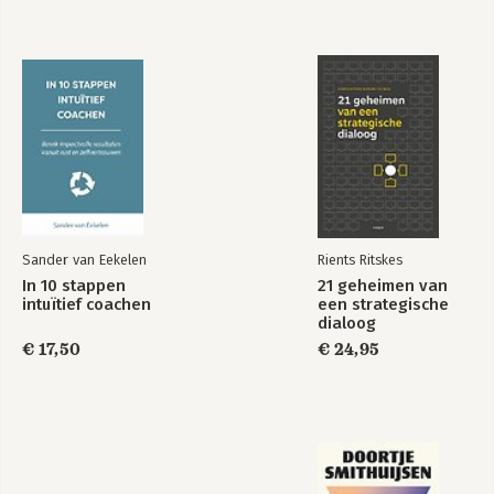
Stap 9. Pas NLP-vormen systemisch toe
systemisch
betekenisvolle
Stap 10. Doe een systemische re-imprint
coachen
organisatie
Hoe nu verder?
Over de auteurs
Nawoord
Sander van Eekelen
Rients Ritskes
In 10 stappen
21 geheimen van
intuïtief coachen
een strategische
dialoog
€ 17,50
€ 24,95
Experttips voor een
betekenisvolle
organisatie
Bekijk alle boeken