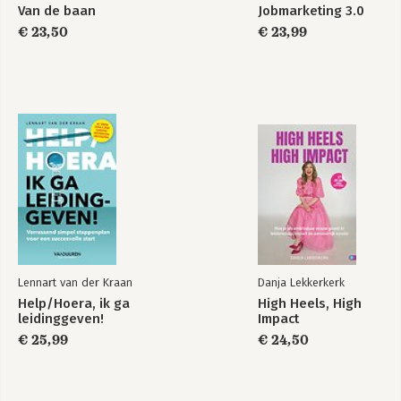
106 Wiljan de Jong
Van de baan
Jobmarketing 3.0
Van journalist naar kroegbaas
€ 23,50
€ 23,99
118 Martin ten Donkelaar
Van ICT-manager naar organisator kookworkshop
Lennart van der Kraan
Danja Lekkerkerk
Help/Hoera, ik ga
High Heels, High
leidinggeven!
Impact
€ 25,99
€ 24,50