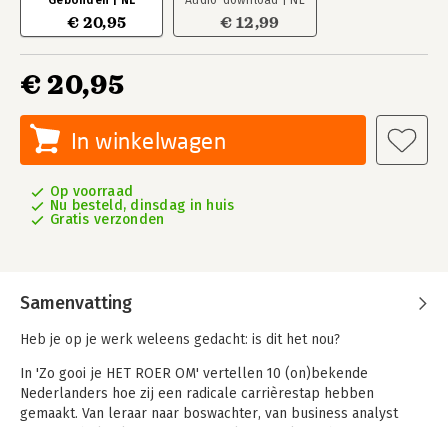
Gebonden | NL
Audio-download | NL
€ 20,95
€ 12,99
€ 20,95
In winkelwagen
Op voorraad
Nu besteld, dinsdag in huis
Gratis verzonden
Samenvatting
Heb je op je werk weleens gedacht: is dit het nou?
In 'Zo gooi je HET ROER OM' vertellen 10 (on)bekende
Nederlanders hoe zij een radicale carrièrestap hebben
gemaakt. Van leraar naar boswachter, van business analyst
naar meubelmaker en van journalist naar kroegbaas: ze