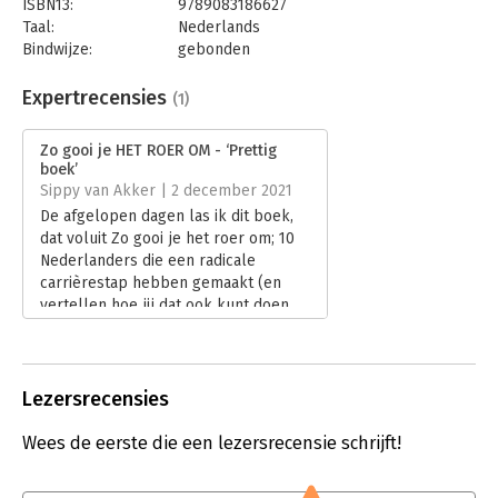
ISBN13:
9789083186627
Taal:
Nederlands
Bindwijze:
gebonden
Aantal pagina's:
131
Uitgever:
Vesper Publishing
Expertrecensies
(1)
Druk:
1
Verschijningsdatum:
18-11-2021
Zo gooi je HET ROER OM - ‘Prettig
boek’
Hoofdrubriek:
Werk en loopbaan
Sippy van Akker | 2 december 2021
De afgelopen dagen las ik dit boek,
dat voluit Zo gooi je het roer om; 10
Nederlanders die een radicale
carrièrestap hebben gemaakt (en
vertellen hoe jij dat ook kunt doen
heet van Hugo Verkley.
Lees verder
Lezersrecensies
Wees de eerste die een lezersrecensie schrijft!