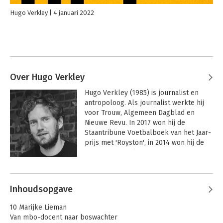
Hugo Verkley
4 januari 2022
Over Hugo Verkley
Hugo Verkley (1985) is journalist en 
antropoloog. Als journalist werkte hij 
voor Trouw, Algemeen Dagblad en 
Nieuwe Revu. In 2017 won hij de 
Staantribune Voetbalboek van het Jaar-
prijs met 'Royston', in 2014 won hij de 
Brave New Books-prijs met 
'Straatgeheimen'. 

Andere boeken door Hugo Verkley
Zijn boek 'Solo, de olympische droom 
Inhoudsopgave
van een oorlogskind' stond op de 
longlist van de Brusseprijs 2021.
10 Marijke Lieman
Van mbo-docent naar boswachter