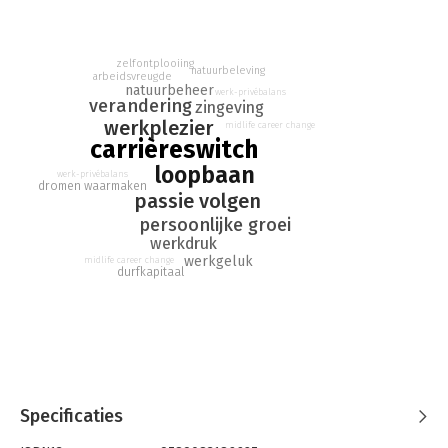
vertellen hun inspirerende verhaal, en geven tips hoe jij ook
het roer kunt omgooien.
zelfontplooiing
natuurbeleving
arbeidsvreugde
natuurbeheer
werk-privébalans
verandering
zingeving
werkplezier
midlife career change
carrièreswitch
loopbaan
werk-privébalans
dromen waarmaken
passie volgen
persoonlijke groei
werkdruk
werkgeluk
midlife career change
durfkapitaal
Specificaties