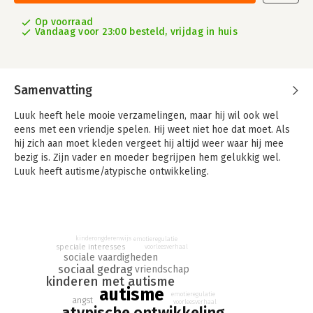
Op voorraad
Vandaag voor 23:00 besteld, vrijdag in huis
Samenvatting
Luuk heeft hele mooie verzamelingen, maar hij wil ook wel
eens met een vriendje spelen. Hij weet niet hoe dat moet. Als
hij zich aan moet kleden vergeet hij altijd weer waar hij mee
bezig is. Zijn vader en moeder begrijpen hem gelukkig wel.
Luuk heeft autisme/atypische ontwikkeling.
'De wereld van Luuk' is een therapeutisch verhaal voor
kinderen van ongeveer 6 tot 10 jaar. Het is bedoeld voor
kinderen met autisme (ASS) / atypische ontwikkeling (ATO). Het
kan ook als voorlichtingsboek gebruikt worden om kinderen
kinderongderenwijs
emotieregulatie
speciale interesses
voorleesverhaal
duidelijk te maken wat ASS/ATO is en hoe je ermee om kunt
sociale vaardigheden
gaan.
sociaal gedrag
vriendschap
kinderen met autisme
Dit boek is een hulpmiddel om de problematiek uit te leggen
autisme
emotieregulatie
angst
en bespreekbaar te maken.
voorleesverhaal
atypische ontwikkeling