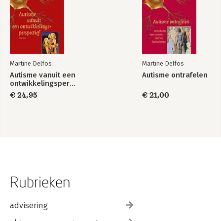
opzetten van de autisme hulpverlening.
Martine Delfos
Martine Delfos
Autisme vanuit een
Autisme ontrafelen
ontwikkelingsperspectief
€ 24,95
€ 21,00
Rubrieken
advisering