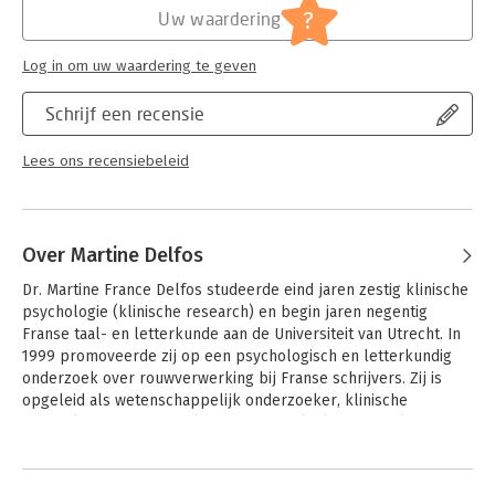
?
Uw waardering
Log in om uw waardering te geven
Schrijf een recensie
Lees ons recensiebeleid
Over Martine Delfos
Dr. Martine France Delfos studeerde eind jaren zestig klinische 
psychologie (klinische research) en begin jaren negentig 
Franse taal- en letterkunde aan de Universiteit van Utrecht. In 
1999 promoveerde zij op een psychologisch en letterkundig 
onderzoek over rouwverwerking bij Franse schrijvers. Zij is 
opgeleid als wetenschappelijk onderzoeker, klinische 
psychologie, en is vervolgens in de praktijk gaan werken sinds 
1975. Daar heeft ze langdurig ervaring opgedaan in het 
Andere boeken door Martine Delfos
diagnosticeren en behandelen van kinderen, jeugdigen en 
volwassenen. Zij is onder andere gespecialiseerd in 