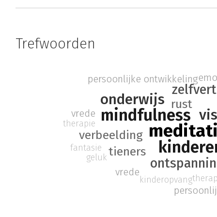
Trefwoorden
emot
persoonlijke ontwikkeling
zelfver
onderwijs
rust
mindfulness
vi
vrede
therapie
meditat
verbeelding
kindere
fantasie
tieners
geluk
ontspanni
vrede
therap
kinderopvang
persoonli