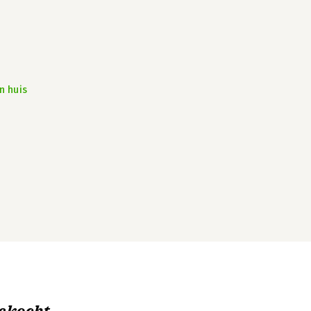
n huis
ekocht