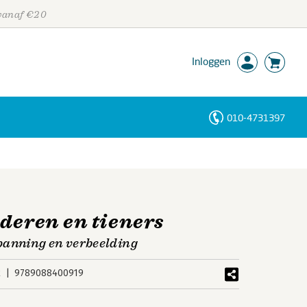
 vanaf €20
Inloggen
010-4731397
Personen
Trefwoorden
nderen en tieners
panning en verbeelding
k
9789088400919