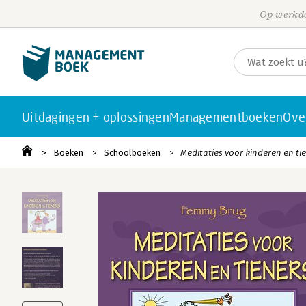
Op werkda
Uitdagingen + oplossingen
Managementboeken
Ove
Boeken
Schoolboeken
Meditaties voor kinderen en ti