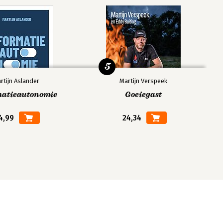
5
rtijn Aslander
Martijn Verspeek
matieautonomie
Goeiegast
4,99
24,34