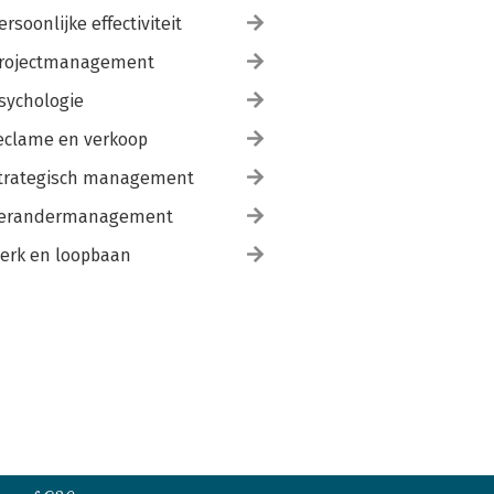
ersoonlijke effectiviteit
rojectmanagement
sychologie
eclame en verkoop
trategisch management
erandermanagement
erk en loopbaan