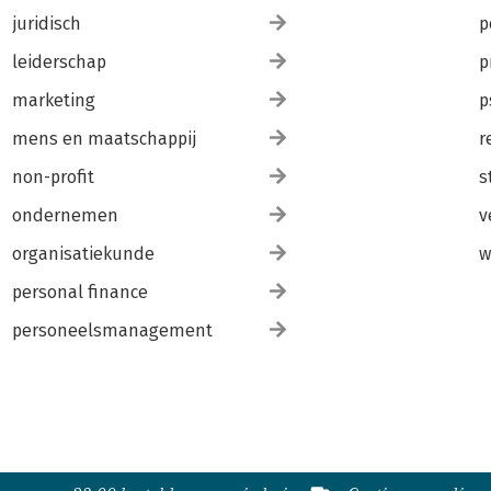
juridisch
p
leiderschap
p
marketing
p
mens en maatschappij
r
non-profit
s
ondernemen
v
organisatiekunde
w
personal finance
personeelsmanagement