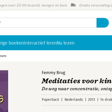
gen voor 23:00 besteld, morgen in huis
Gratis verzending
rige boeken
Interactief leren
Nu lezen
eners
Femmy Brug
Meditaties voor ki
De weg naar concentratie, onts
Paperback
Nederlands
2013
1e dru