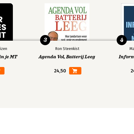
3
4
izen
Ron Steenkist
Ma
in je MT
Agenda Vol, Batterij Leeg
Infor
24,50
2