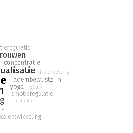
ieregulatie
trouwen
concentratie
sualisatie
kinderopvang
ie
adembewustzijn
yoga
geluk
n
emotieregulatie
ng
fantasie
ie
jke ontwikkeling