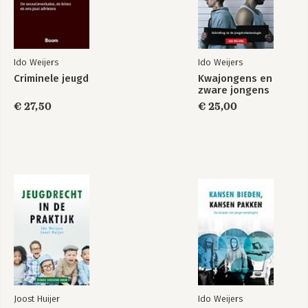
14. De kinderrechter als pedagoog 172
15. Regels bij het verhoor van kinderen 187
16. Stop Halt 197
17. Diversie: succes en mislukking 204
Criminele jeugd
Kansen bieden,
18. Jong vast – 1905 tot 2005 214
Ido Weijers
kansen pakken
Ido Weijers
Criminele jeugd
Kwajongens en
Verantwoording 238
zware jongens
€ 27,50
€ 25,00
Bekijk alle boeken
Joost Huijer
Ido Weijers