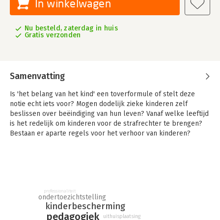
In winkelwagen
Nu besteld, zaterdag in huis
Gratis verzonden
Samenvatting
Is 'het belang van het kind' een toverformule of stelt deze
notie echt iets voor? Mogen dodelijk zieke kinderen zelf
beslissen over beëindiging van hun leven? Vanaf welke leeftijd
is het redelijk om kinderen voor de strafrechter te brengen?
Bestaan er aparte regels voor het verhoor van kinderen?
In deze bundel gaat hoogleraar Jeugdbescherming Ido Weijers
in op deze en nog veel meer vragen. Hiermee neemt
hoogleraar Jeugdbescherming Ido Weijers afscheid van de
Universiteit Utrecht.
professionaliteit
Rotjeugd bevat een selectie van zijn publicaties die in de
ondertoezichtstelling
kinderbescherming
afgelopen twintig jaar zijn verschenen in Nederlandse en
pedagogiek
buitenlandse vaktijdschriften en bundels. De rode draad door
uithuisplaatsing