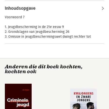
Inhoudsopgave
Voorwoord 7
1. Jeugdbescherming in de 21e eeuw 9
2. Grondslagen van jeugdbescherming 26
3. Omissie in jeugdbeschermingswet dwingt rechter tot
creativiteit 44
4. Prenatale kinderbescherming 52
5. Kinderen en zelfbeschikking over hun leven 65
Jeugdrecht in de
Kwajongens en
praktijk
6. Kindermishandeling: geen wetswijziging, wel heldere criteria
zware jongens
74
Anderen die dit boek kochten,
7. Moeten we vasthouden aan het verplichte ouderschapsplan?
kochten ook
84
8. Jeugdwet biedt onvoldoende rechtsbescherming 92
9. Mulock Houwer: criticus en pionier van de residentiële
jeugdzorg 97
10. Andere tijden, andere jeugd? 113
11. De leeftijdsgrenzen in het jeugdstrafrecht 130
12. Jongvolwassenen en adolescentenstrafrecht 149
13. Past straf wel in opvoeding? 158