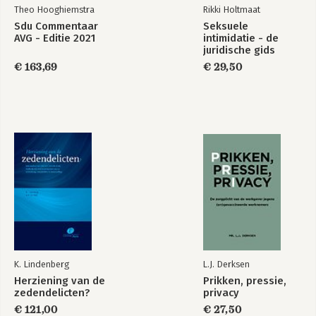
68
Theo Hooghiemstra
Rikki Holtmaat
5.3.1 Schade 68
Sdu Commentaar
Seksuele
5.3.2 Onrechtmatige hinder 73
AVG - Editie 2021
intimidatie - de
juridische gids
6 Aansprakelijkheid van de overheid 81
€ 163,69
€ 29,50
6.1 Inleiding 81
6.2 Bevoegd optreden 81
6.3 Bovenmatig optreden 88
6.4 T abaksontmoedigingsbeleid onvoldoende gemotiveerd 96
7 Slotbeschouwing en conclusie 101
Geraadpleegde literatuur 107
Geraadpleegde wet- en regelgeving 115
Geraadpleegde jurisprudentie 117
K. Lindenberg
L.J. Derksen
Herziening van de
Prikken, pressie,
zedendelicten?
privacy
€ 121,00
€ 27,50