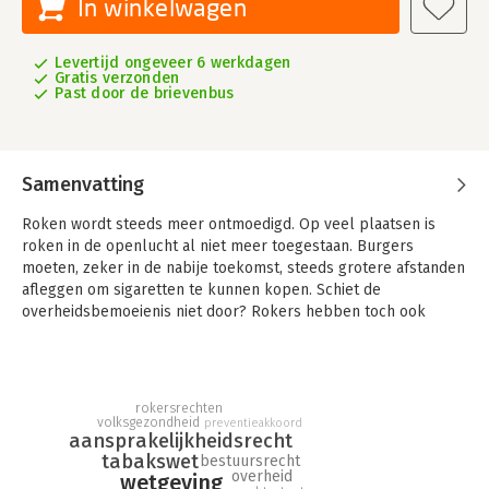
In winkelwagen
Levertijd ongeveer 6 werkdagen
Gratis verzonden
Past door de brievenbus
Samenvatting
Roken wordt steeds meer ontmoedigd. Op veel plaatsen is
roken in de openlucht al niet meer toegestaan. Burgers
moeten, zeker in de nabije toekomst, steeds grotere afstanden
afleggen om sigaretten te kunnen kopen. Schiet de
overheidsbemoeienis niet door? Rokers hebben toch ook
rechten, zoals het zelfbeschikkingsrecht? Moet de overheid
ook niet hun vrijheid beschermen?
Over dat spanningsveld gaat dit boek. De auteur onderzoekt in
rokersrechten
hoeverre de overheid bij haar tabaksontmoedigingsbeleid
volksgezondheid
preventieakkoord
rekening behoort te houden met de persoonlijke autonomie
aansprakelijkheidsrecht
van een burger, en of er op de overheid – gelet op de
tabakswet
bestuursrecht
overheid
wetgeving
doelstellingen in het Nationaal Preventieakkoord –