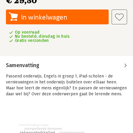
€ 29,50
In winkelwagen
Op voorraad
Nu besteld, dinsdag in huis
Gratis verzonden
Samenvatting
Passend onderwijs, Engels in groep 1, iPad-scholen - de
vernieuwingen in het onderwijs buitelen over elkaar heen.
Maar hoe leert de mens eigenlijk? En passen de vernieuwingen
daar wel bij? Over deze onderwerpen gaat De lerende mens.
Neurowetenschappers Van der Helden en Bekkering schetsen
op toegankelijke en vaak vermakelijke wijze belangrijke
inzichten ten aanzien van de lerende mens, beginnend bij
Aristoteles en Nietzsche en eindigend bij de meest recente
ontwikkelingspsychologie
neurowetenschappelijke onderzoeken. De auteurs laten zien
voorspellende hersenen
rekenontwikkeling
spiegelneuronen