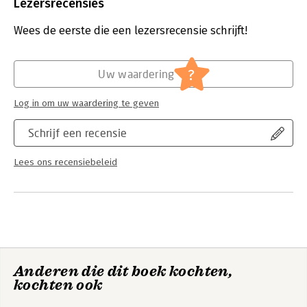
Uitgever:
Boom
Lezersrecensies
Druk:
1
Verschijningsdatum:
3-11-2015
Wees de eerste die een lezersrecensie schrijft!
Hoofdrubriek:
Psychologie
?
Uw waardering
Log in om uw waardering te geven
Schrijf een recensie
Lees ons recensiebeleid
Anderen die dit boek kochten,
kochten ook