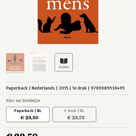
Paperback
Nederlands
2015
1e druk
9789089536495
Kies uw bindwijze
Paperback | NL
E-book | NL
€ 29,50
€ 23,75