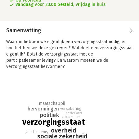
Op voorraad
Vandaag voor 23:00 besteld, vrijdag in huis
Samenvatting
Waarom hebben we eigenlijk een verzorgingsstaat nodig, en
hoe hebben we deze gekregen? Wat doet een verzorgingsstaat
eigenlijk? Botst de verzorgingsstaat met de
participatiesamenleving? En waarom moeten we de
verzorgingsstaat hervormen?
Dit Elementaire Deeltje behandelt deze en andere Grote
Vragen over de verzorgingsstaat. De Nederlandse
verzorgingsstaat vormt daarbij het uitgangspunt, maar voor
een goed begrip komen veel andere westerse
verzorgingsstaten ook uitgebreid aan bod.
maatschappij
hervormingen
versobering
nederland
politiek
crisis
europa
verzorgingsstaat
overheid
geschiedenis
sociale zekerheid