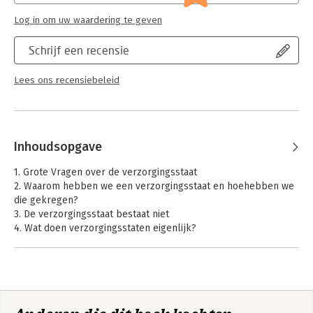
Log in om uw waardering te geven
Schrijf een recensie
Lees ons recensiebeleid
Inhoudsopgave
1. Grote Vragen over de verzorgingsstaat
2. Waarom hebben we een verzorgingsstaat en hoehebben we
die gekregen?
3. De verzorgingsstaat bestaat niet
4. Wat doen verzorgingsstaten eigenlijk?
5. Waarom moeten verzorgingsstaten hervormd worden?
6. Hervormingen in de Nederlandse verzorgingsstaat sinds
1987: versobering en activering
7. Electorale hordes en het vermijden van blaam; ofwel, hoe
politici de verzorgingsstaat hervormen
8. Heeft de verzorgingsstaat de crisis overleefd, en zo ja, hoe?