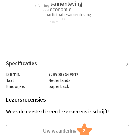
samenleving
activering
economie
beleid
participatiesamenleving
beleid
europa
Specificaties
ISBN13:
9789089649812
Taal:
Nederlands
Bindwijze:
paperback
Aantal pagina's:
160
Uitgever:
Amsterdam University Press
Lezersrecensies
Druk:
1
Verschijningsdatum:
27-5-2016
Wees de eerste die een lezersrecensie schrijft!
Hoofdrubriek:
Mens en maatschappij
Jongbloed:
Overheidsbeleid / Overheidsapparaat
?
Uw waardering
Serie:
Elementaire Deeltjes