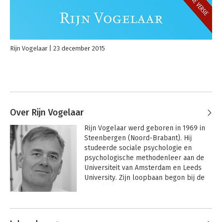
Rijn Vogelaar
23 december 2015
Over Rijn Vogelaar
Rijn Vogelaar werd geboren in 1969 in 
Steenbergen (Noord-Brabant). Hij 
studeerde sociale psychologie en 
psychologische methodenleer aan de 
Universiteit van Amsterdam en Leeds 
University. Zijn loopbaan begon bij de 
Koninklijke Marine, waar hij als 
psycholoog zijn dienstplicht vervulde. 
Andere boeken door Rijn Vogelaar
Vervolgens werkte hij als psycholoog 
bij de Koninklijke Landmacht en bij de 