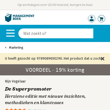
Op werkdagen voor 23:00 besteld, morgen in huis
Marketing
U heeft gezocht op 9789089650290. Het product dat u zocht
VOORDEEL - 19% korting
is niet meer in die editie leverbaar en is vervangen door de
onderstaande editie.
Rijn Vogelaar
De Superpromoter
Herziene editie met nieuwe inzichten,
methodieken en klantcases