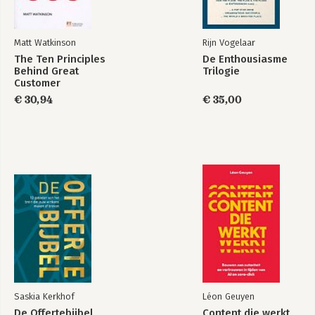
verbonden aan de Universiteit Leiden.

In zijn persoonlijke leven is Rijn 
Matt Watkinson
Rijn Vogelaar
enthousiast over muziek, concerten, 
festivals, tafeltennis, poëzie en reizen 
The Ten Principles
De Enthousiasme
Digital
The Superpromoter
Behind Great
Trilogie
met zijn gezin. 
wellbeing@work
Customer
Experiences
€ 30,94
€ 35,00
Bekijk alle boeken
Saskia Kerkhof
Léon Geuyen
De Offertebijbel
Content die werkt