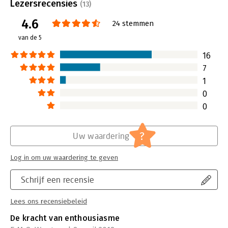
Lezersrecensies
(13)
beschrijft hoe je
‘superpromoter' k
4.6
24 stemmen
jouw organisatie 
van de 5
maken.
Lees verder
16
7
1
0
0
?
Uw waardering
Log in om uw waardering te geven
Schrijf een recensie
Lees ons recensiebeleid
De kracht van enthousiasme