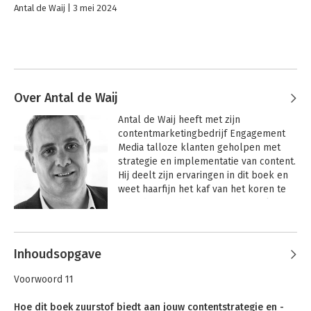
Antal de Waij
3 mei 2024
Over Antal de Waij
Antal de Waij heeft met zijn 
contentmarketingbedrijf Engagement 
Media talloze klanten geholpen met 
strategie en implementatie van content. 
Hij deelt zijn ervaringen in dit boek en 
weet haarfijn het kaf van het koren te 
scheiden. Hij doceert Contentmarketing, 
Sociale Media en Digitale Strategie aan 
Andere boeken door Antal de Waij
diverse gerenommeerde 
opleidingsinstituten.
Inhoudsopgave
Voorwoord 11
Hoe dit boek zuurstof biedt aan jouw contentstrategie en -