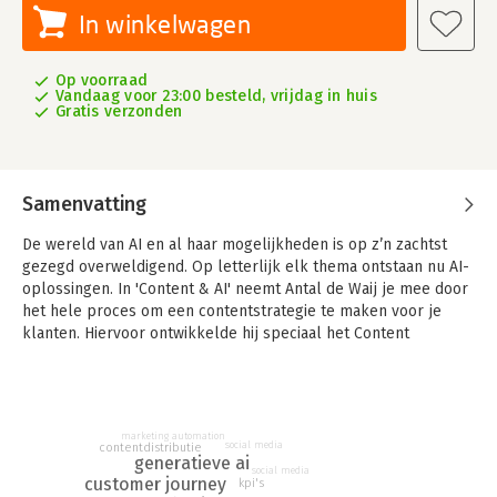
In winkelwagen
Op voorraad
Vandaag voor 23:00 besteld, vrijdag in huis
Gratis verzonden
Samenvatting
De wereld van AI en al haar mogelijkheden is op z’n zachtst
gezegd overweldigend. Op letterlijk elk thema ontstaan nu AI-
oplossingen. In 'Content & AI' neemt Antal de Waij je mee door
het hele proces om een contentstrategie te maken voor je
klanten. Hiervoor ontwikkelde hij speciaal het Content
Marketing Canvas-model.
Tegelijkertijd helpt dit boek je ook heel praktisch om elke
stap in je contentplan met AI te versnellen en te
vergemakkelijken. Hierbij gaat De Waij ervanuit dat je AI wilt
marketing automation
social media
contentdistributie
gebruiken en niet wilt leren programmeren. Het is immers net
generatieve ai
social media
zo als met autorijden: om een auto te kunnen besturen hoef je
customer journey
kpi's