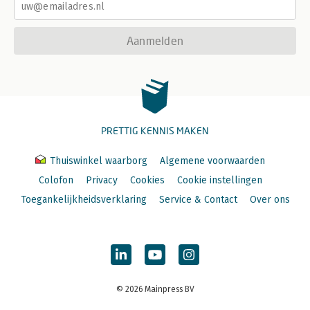
12.3 De rol van medewerkers 469
12.4 Draagvlak creëren doe je zo 470
12.5 Ontwikkel een contentcultuur 472
Aanmelden
12.6 Een cultuur van continue optimalisatie 476
12.7 De data-gedreven organisatie 478
Samenvatting 478
Geraadpleegde bronnen 481
Over de auteur 483
Trefwoordenregister 485
PRETTIG KENNIS MAKEN
Thuiswinkel waarborg
Algemene voorwaarden
Colofon
Privacy
Cookies
Cookie instellingen
Toegankelijkheidsverklaring
Service & Contact
Over ons
© 2026 Mainpress BV