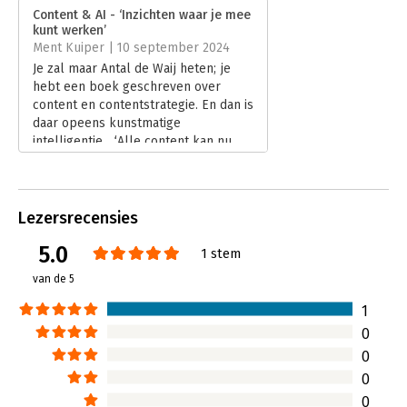
Verschijningsdatum:
3-5-2024
Content & AI - ‘Inzichten waar je mee
kunt werken’
Hoofdrubriek:
Marketing
Ment Kuiper | 10 september 2024
Je zal maar Antal de Waij heten; je
hebt een boek geschreven over
content en contentstrategie. En dan is
daar opeens kunstmatige
intelligentie... ‘Alle content kan nu
door een applicatie ontwikkeld
worden.’ Andere uitspraken en
koppen uit de media: ‘geen content
functies meer, schrijven niet meer
Lezersrecensies
nodig, AI neemt al ons werk over, is
5.0
er nog wel plek voor een
1 stem
contentspecialist’...
van de 5
Lees verder
1
0
0
0
0