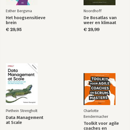
Nawoord
Esther Bergsma
Noordhoff
Bijlagen
Het hoogsensitieve
De Bosatlas van
Noten
brein
weer en klimaat
Literatuurlijst
€ 29,95
€ 29,99
Piethein Strengholt
Charlotte
Bendermacher
Data Management
at Scale
Toolkit voor agile
coaches en